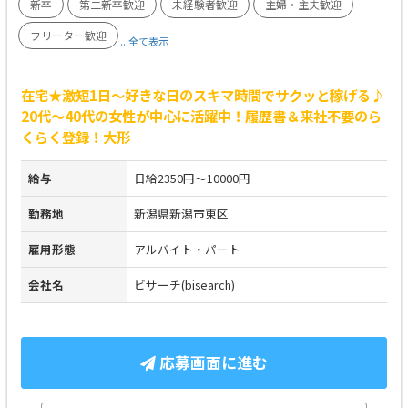
新卒
第二新卒歓迎
未経験者歓迎
主婦・主夫歓迎
フリーター歓迎
...全て表示
在宅★激短1日～好きな日のスキマ時間でサクッと稼げる♪
20代～40代の女性が中心に活躍中！履歴書＆来社不要のら
くらく登録！大形
給与
日給2350円～10000円
勤務地
新潟県新潟市東区
雇用形態
アルバイト・パート
会社名
ビサーチ(bisearch)
応募画面に進む