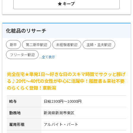
キープ
化粧品のリサーチ
新卒
第二新卒歓迎
未経験者歓迎
主婦・主夫歓迎
フリーター歓迎
...全て表示
完全在宅★単発1日～好きな日のスキマ時間でサクッと稼げ
る♪20代～40代の女性が中心に活躍中！履歴書＆来社不要
のらくらく登録！東新潟
給与
日給2300円～10000円
勤務地
新潟県新潟市東区
雇用形態
アルバイト・パート