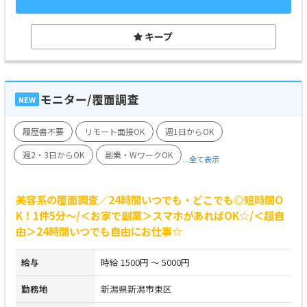
キープ
モニター/覆面調査
NEW
履歴書不要
リモート面接OK
週1日からOK
週2・3日からOK
副業・WワークOK
...全て表示
美容系の覆面調査／24時間いつでも・どこでも◎短時間O
K！1件5分～/＜お家で副業＞スマホがあればOK☆/＜超自
由＞24時間いつでも自由にお仕事☆
給与
時給 1500円 ～ 5000円
勤務地
新潟県新潟市東区