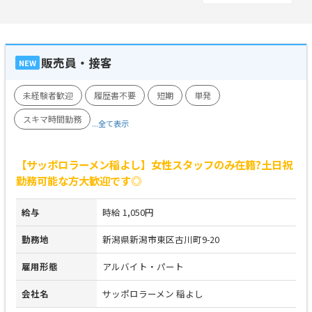
販売員・接客
NEW
未経験者歓迎
履歴書不要
短期
単発
スキマ時間勤務
...全て表示
【サッポロラーメン稲よし】女性スタッフのみ在籍?土日祝
勤務可能な方大歓迎です◎
給与
時給 1,050円
勤務地
新潟県新潟市東区古川町9-20
雇用形態
アルバイト・パート
会社名
サッポロラーメン 稲よし