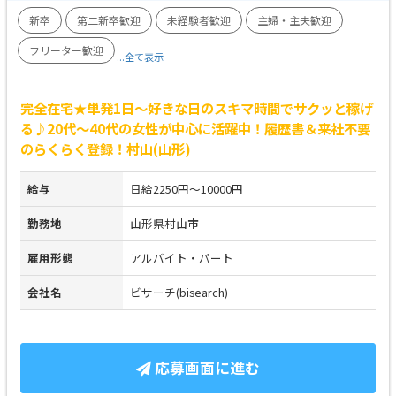
新卒
第二新卒歓迎
未経験者歓迎
主婦・主夫歓迎
フリーター歓迎
...全て表示
完全在宅★単発1日～好きな日のスキマ時間でサクッと稼げ
る♪20代～40代の女性が中心に活躍中！履歴書＆来社不要
のらくらく登録！村山(山形)
給与
日給2250円～10000円
勤務地
山形県村山市
雇用形態
アルバイト・パート
会社名
ビサーチ(bisearch)
応募画面に進む