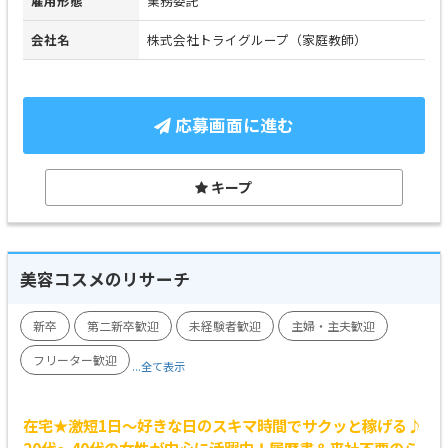
雇用形態
業務委託
会社名
株式会社トライグループ（家庭教師）
応募画面に進む
キープ
美容コスメのリサーチ
新卒
第二新卒歓迎
未経験者歓迎
主婦・主夫歓迎
フリーター歓迎
...全て表示
在宅★激短1日～好きな日のスキマ時間でサクッと稼げる♪
20代～40代の女性が中心に活躍中！履歴書＆来社不要のら