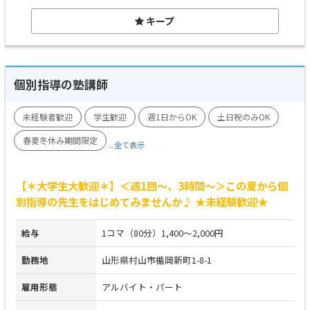
キープ
個別指導の塾講師
未経験者歓迎
学生歓迎
週1日からOK
土日祝のみOK
春夏冬休み期間限定
...全て表示
【＊大学生大歓迎＊】＜週1回～、3時間～＞この夏から個
別指導の先生をはじめてみませんか♪ ★未経験歓迎★
給与
1コマ（80分）1,400～2,000円
勤務地
山形県村山市楯岡新町1-8-1
雇用形態
アルバイト・パート