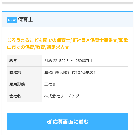
保育士
NEW
じろうまるこども園での保育士/正社員×保育士募集★/和歌
山市での保育/教育/通訳求人★
給与
月給 221582円 ～ 260607円
勤務地
和歌山県和歌山市107番地の1
雇用形態
正社員
会社名
株式会社リーチング
応募画面に進む