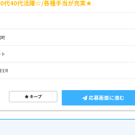
0代40代活躍☆/各種手当が充実★
居町
ート
EER
キープ
応募画面に進む