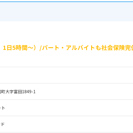
、1日5時間～）/パート・アルバイトも社会保険完
大字富田1849-1
ート
ンド