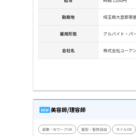
給与
時給 1200円
勤務地
埼玉県大里郡寄居
雇用形態
アルバイト・パ
会社名
株式会社ユーア
美容師/理容師
NEW
副業・WワークOK
髪型・髪色自由
ネイルOK