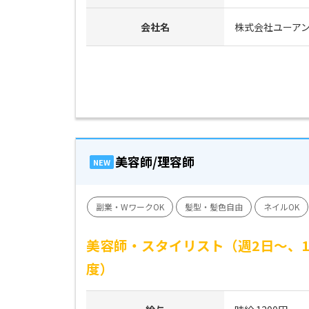
会社名
株式会社ユーア
美容師/理容師
NEW
副業・WワークOK
髪型・髪色自由
ネイルOK
美容師・スタイリスト（週2日～、
度）