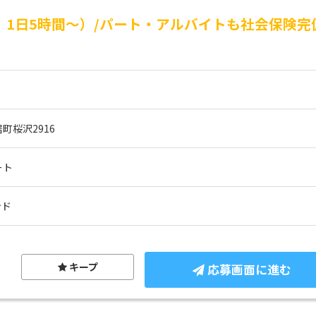
、1日5時間～）/パート・アルバイトも社会保険完
町桜沢2916
ート
ンド
キープ
応募画面に進む