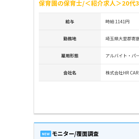
保育園の保育士/＜紹介求人＞20代3
給与
時給 1141円
勤務地
埼玉県大里郡寄
雇用形態
アルバイト・パ
会社名
株式会社HR CAR
モニター/覆面調査
NEW