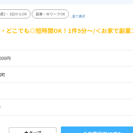
週2・3日からOK
副業・WワークOK
...全て表示
・どこでも◎短時間OK！1件5分～/＜お家で副業
000円
居町
チ
キープ