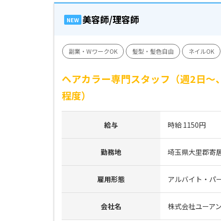
美容師/理容師
NEW
副業・WワークOK
髪型・髪色自由
ネイルOK
ヘアカラー専門スタッフ（週2日～
程度）
給与
時給 1150円
勤務地
埼玉県大里郡寄居町
雇用形態
アルバイト・パ
会社名
株式会社ユーア