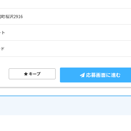
町桜沢2916
ート
ンド
キープ
応募画面に進む