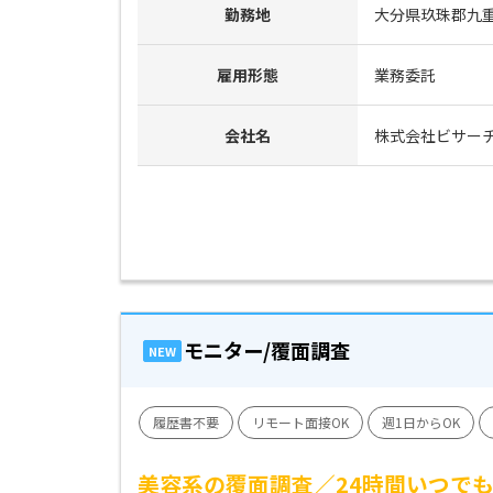
勤務地
大分県玖珠郡九
雇用形態
業務委託
会社名
株式会社ビサー
モニター/覆面調査
NEW
履歴書不要
リモート面接OK
週1日からOK
美容系の覆面調査／24時間いつでも