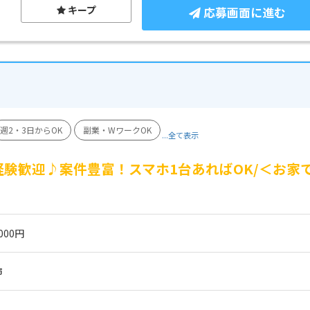
キープ
応募画面に進む
週2・3日からOK
副業・WワークOK
...全て表示
験歓迎♪案件豊富！スマホ1台あればOK/＜お家
☆
000円
市