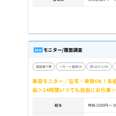
モニター/覆面調査
NEW
履歴書不要
リモート面接OK
週1日からOK
美容モニター／在宅・単発OK！未経
由＞24時間いつでも自由にお仕事
給与
時給 1500円 ～ 5