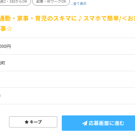
週2・3日からOK
副業・WワークOK
...全て表示
通勤・家事・育児のスキマに♪スマホで簡単/＜お
仕事☆
000円
出町
チ
キープ
応募画面に進む