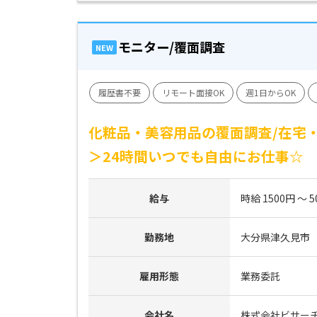
モニター/覆面調査
NEW
履歴書不要
リモート面接OK
週1日からOK
化粧品・美容用品の覆面調査/在宅・
＞24時間いつでも自由にお仕事☆
給与
時給 1500円 ～ 5
勤務地
大分県津久見市
雇用形態
業務委託
会社名
株式会社ビサー