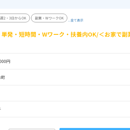
週2・3日からOK
副業・WワークOK
...全て表示
単発・短時間・Wワーク・扶養内OK/＜お家で副
000円
珠町
チ