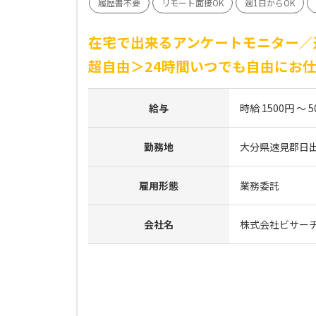
履歴書不要
リモート面接OK
週1日からOK
在宅で出来るアンケートモニター／
超自由＞24時間いつでも自由にお
給与
時給 1500円 ～ 5
勤務地
大分県速見郡日
雇用形態
業務委託
会社名
株式会社ビサー