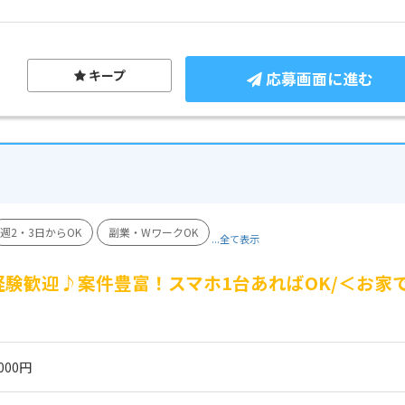
キープ
応募画面に進む
週2・3日からOK
副業・WワークOK
...全て表示
験歓迎♪案件豊富！スマホ1台あればOK/＜お家
☆
000円