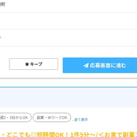
重町
チ
キープ
応募画面に進む
週2・3日からOK
副業・WワークOK
...全て表示
・どこでも◎短時間OK！1件5分～/＜お家で副業