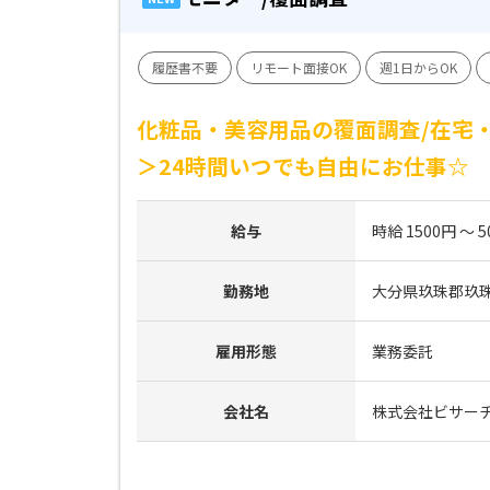
履歴書不要
リモート面接OK
週1日からOK
化粧品・美容用品の覆面調査/在宅・
＞24時間いつでも自由にお仕事☆
給与
時給 1500円 ～ 5
勤務地
大分県玖珠郡玖
雇用形態
業務委託
会社名
株式会社ビサー