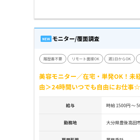
モニター/覆面調査
NEW
履歴書不要
リモート面接OK
週1日からOK
美容モニター／在宅・単発OK！未経
由＞24時間いつでも自由にお仕事
給与
時給 1500円 ～ 5
勤務地
大分県豊後高田
雇用形態
業務委託