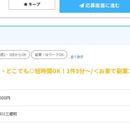
キープ
応募画面に進む
週2・3日からOK
副業・WワークOK
...全て表示
・どこでも◎短時間OK！1件5分～/＜お家で副業
000円
市川三郷町