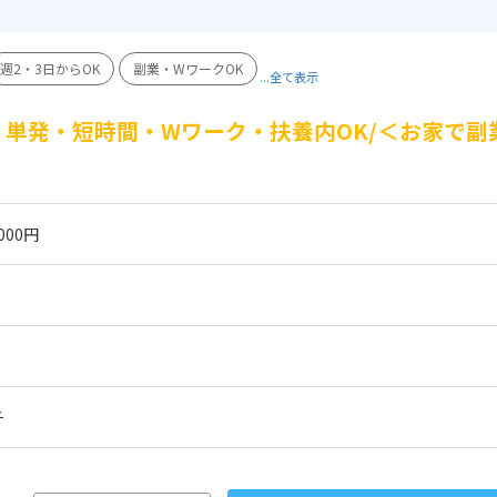
週2・3日からOK
副業・WワークOK
...全て表示
単発・短時間・Wワーク・扶養内OK/＜お家で副
000円
チ