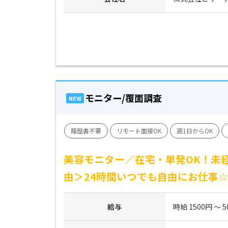
モニター/覆面調査
NEW
履歴書不要
リモート面接OK
週1日からOK
美容モニター／在宅・単発OK！未経
由＞24時間いつでも自由にお仕事
給与
時給 1500円 ～ 5