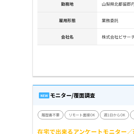
勤務地
山梨県北都留郡
雇用形態
業務委託
会社名
株式会社ビサー
モニター/覆面調査
NEW
履歴書不要
リモート面接OK
週1日からOK
在宅で出来るアンケートモニター／