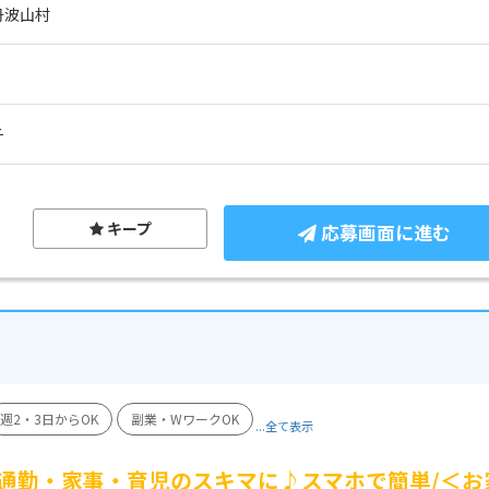
丹波山村
チ
キープ
応募画面に進む
週2・3日からOK
副業・WワークOK
...全て表示
通勤・家事・育児のスキマに♪スマホで簡単/＜お