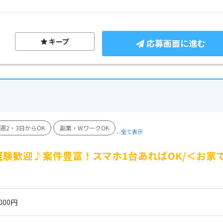
キープ
応募画面に進む
週2・3日からOK
副業・WワークOK
...全て表示
験歓迎♪案件豊富！スマホ1台あればOK/＜お家
☆
000円