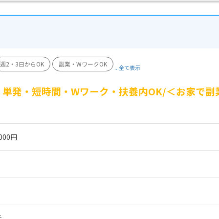
週2・3日からOK
副業・WワークOK
...全て表示
単発・短時間・Wワーク・扶養内OK/＜お家で副
000円
チ