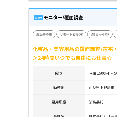
モニター/覆面調査
NEW
履歴書不要
リモート面接OK
週1日からOK
化粧品・美容用品の覆面調査/在宅・
＞24時間いつでも自由にお仕事☆
給与
時給 1500円 ～ 5
勤務地
山梨県上野原市
雇用形態
業務委託
会社名
株式会社ビサー