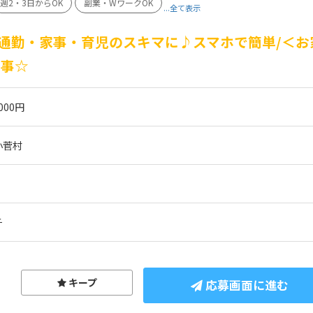
週2・3日からOK
副業・WワークOK
...全て表示
通勤・家事・育児のスキマに♪スマホで簡単/＜お
仕事☆
000円
小菅村
チ
キープ
応募画面に進む