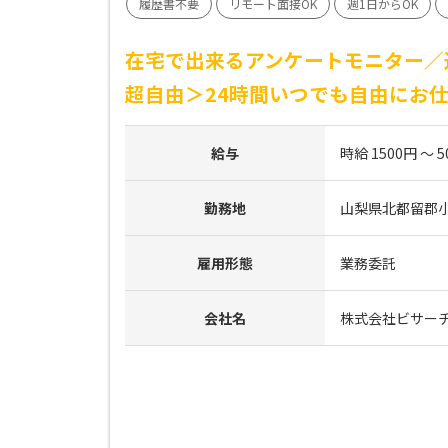
履歴書不要
リモート面接OK
週1日からOK
在宅で出来るアンケートモニター／
超自由＞24時間いつでも自由にお
給与
時給 1500円 ～ 5
勤務地
山梨県北都留郡
雇用形態
業務委託
会社名
株式会社ビサー