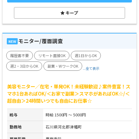
キープ
モニター/覆面調査
NEW
履歴書不要
リモート面接OK
週1日からOK
週2・3日からOK
副業・WワークOK
...全て表示
美容モニター／在宅・単発OK！未経験歓迎♪案件豊富！ス
マホ1台あればOK/＜お家で副業＞スマホがあればOK☆/＜
超自由＞24時間いつでも自由にお仕事☆
給与
時給 1500円 ～ 5000円
勤務地
石川県河北郡津幡町
雇用形態
業務委託