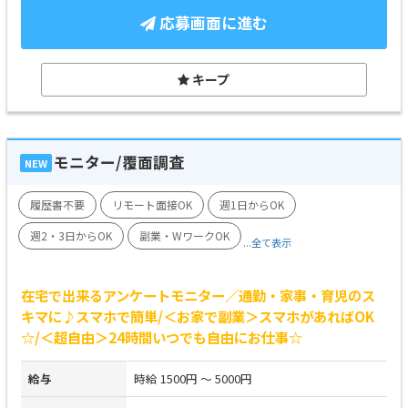
応募画面に進む
キープ
モニター/覆面調査
NEW
履歴書不要
リモート面接OK
週1日からOK
週2・3日からOK
副業・WワークOK
...全て表示
在宅で出来るアンケートモニター／通勤・家事・育児のス
キマに♪スマホで簡単/＜お家で副業＞スマホがあればOK
☆/＜超自由＞24時間いつでも自由にお仕事☆
給与
時給 1500円 ～ 5000円