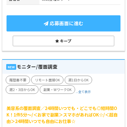
応募画面に進む
キープ
モニター/覆面調査
NEW
履歴書不要
リモート面接OK
週1日からOK
週2・3日からOK
副業・WワークOK
...全て表示
美容系の覆面調査／24時間いつでも・どこでも◎短時間O
K！1件5分～/＜お家で副業＞スマホがあればOK☆/＜超自
由＞24時間いつでも自由にお仕事☆