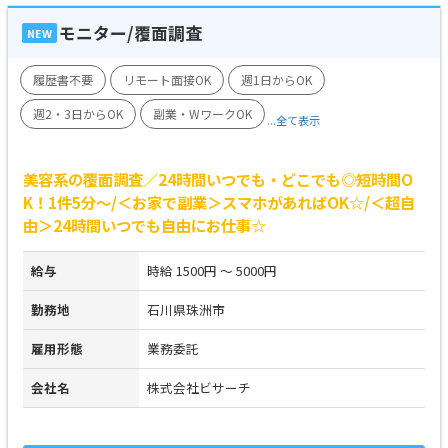
モニター/覆面調査
NEW
履歴書不要
リモート面接OK
週1日からOK
週2・3日からOK
副業・WワークOK
...全て表示
美容系の覆面調査／24時間いつでも・どこでも◎短時間O
K！1件5分～/＜お家で副業＞スマホがあればOK☆/＜超自
由＞24時間いつでも自由にお仕事☆
給与
時給 1500円 ～ 5000円
勤務地
石川県珠洲市
雇用形態
業務委託
会社名
株式会社ビサーチ