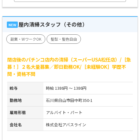
屋内清掃スタッフ（その他）
NEW
副業・WワークOK
髪型・髪色自由
閉店後のパチンコ店内の清掃（スーパーUSA松任店）/［急
募！］２名大量募集／即日勤務OK/［未経験OK］学歴不
問・資格不問
給与
時給 1386円 ～ 1386円
勤務地
石川県白山市田中町350-1
雇用形態
アルバイト・パート
会社名
株式会社アバスライン