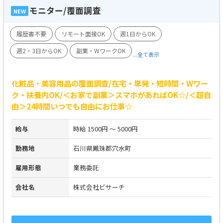
モニター/覆面調査
NEW
履歴書不要
リモート面接OK
週1日からOK
週2・3日からOK
副業・WワークOK
...全て表示
化粧品・美容用品の覆面調査/在宅・単発・短時間・Wワー
ク・扶養内OK/＜お家で副業＞スマホがあればOK☆/＜超自
由＞24時間いつでも自由にお仕事☆
給与
時給 1500円 ～ 5000円
勤務地
石川県鳳珠郡穴水町
雇用形態
業務委託
会社名
株式会社ビサーチ