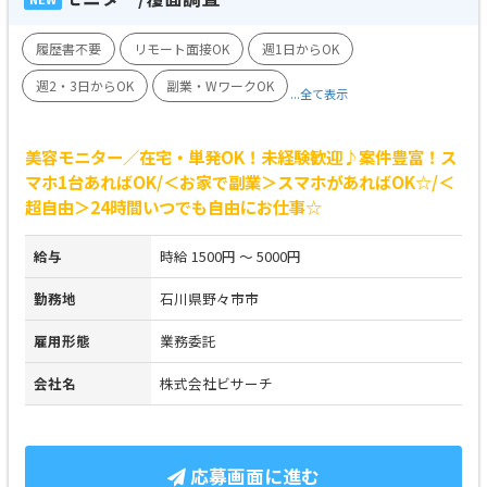
履歴書不要
リモート面接OK
週1日からOK
週2・3日からOK
副業・WワークOK
...全て表示
美容モニター／在宅・単発OK！未経験歓迎♪案件豊富！ス
マホ1台あればOK/＜お家で副業＞スマホがあればOK☆/＜
超自由＞24時間いつでも自由にお仕事☆
給与
時給 1500円 ～ 5000円
勤務地
石川県野々市市
雇用形態
業務委託
会社名
株式会社ビサーチ
応募画面に進む