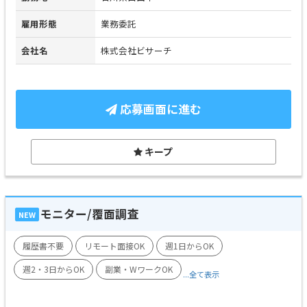
雇用形態
業務委託
会社名
株式会社ビサーチ
応募画面に進む
キープ
モニター/覆面調査
NEW
履歴書不要
リモート面接OK
週1日からOK
週2・3日からOK
副業・WワークOK
...全て表示