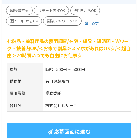
履歴書不要
リモート面接OK
週1日からOK
週2・3日からOK
副業・WワークOK
...全て表示
化粧品・美容用品の覆面調査/在宅・単発・短時間・Wワー
ク・扶養内OK/＜お家で副業＞スマホがあればOK☆/＜超自
由＞24時間いつでも自由にお仕事☆
給与
時給 1500円 ～ 5000円
勤務地
石川県輪島市
雇用形態
業務委託
会社名
株式会社ビサーチ
応募画面に進む