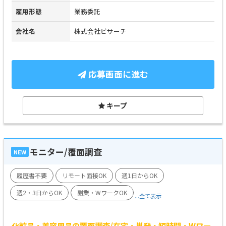
雇用形態
業務委託
会社名
株式会社ビサーチ
応募画面に進む
キープ
モニター/覆面調査
NEW
履歴書不要
リモート面接OK
週1日からOK
週2・3日からOK
副業・WワークOK
...全て表示
化粧品・美容用品の覆面調査/在宅・単発・短時間・Wワー