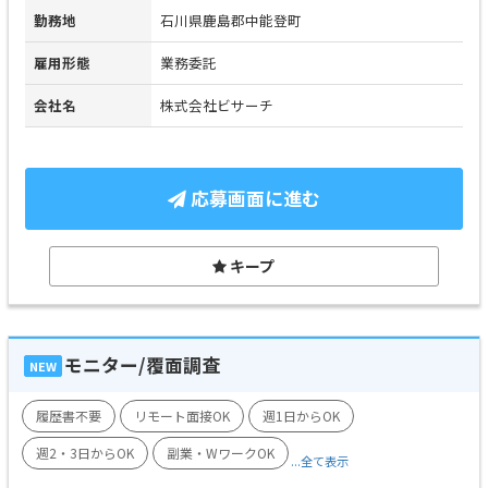
勤務地
石川県鹿島郡中能登町
雇用形態
業務委託
会社名
株式会社ビサーチ
応募画面に進む
キープ
モニター/覆面調査
NEW
履歴書不要
リモート面接OK
週1日からOK
週2・3日からOK
副業・WワークOK
...全て表示