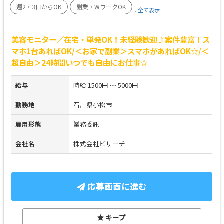
週2・3日からOK
副業・WワークOK
...全て表示
美容モニター／在宅・単発OK！未経験歓迎♪案件豊富！ス
マホ1台あればOK/＜お家で副業＞スマホがあればOK☆/＜
超自由＞24時間いつでも自由にお仕事☆
給与
時給 1500円 ～ 5000円
勤務地
石川県小松市
雇用形態
業務委託
会社名
株式会社ビサーチ
応募画面に進む
キープ