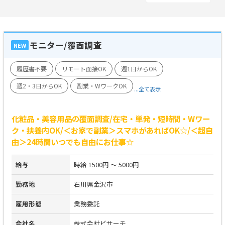
モニター/覆面調査
NEW
履歴書不要
リモート面接OK
週1日からOK
週2・3日からOK
副業・WワークOK
...全て表示
化粧品・美容用品の覆面調査/在宅・単発・短時間・Wワー
ク・扶養内OK/＜お家で副業＞スマホがあればOK☆/＜超自
由＞24時間いつでも自由にお仕事☆
給与
時給 1500円 ～ 5000円
勤務地
石川県金沢市
雇用形態
業務委託
会社名
株式会社ビサーチ