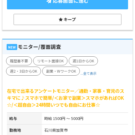
応募画面に進む
キープ
モニター/覆面調査
NEW
履歴書不要
リモート面接OK
週1日からOK
週2・3日からOK
副業・WワークOK
...全て表示
在宅で出来るアンケートモニター／通勤・家事・育児のス
キマに♪スマホで簡単/＜お家で副業＞スマホがあればOK
☆/＜超自由＞24時間いつでも自由にお仕事☆
給与
時給 1500円 ～ 5000円
勤務地
石川県加賀市