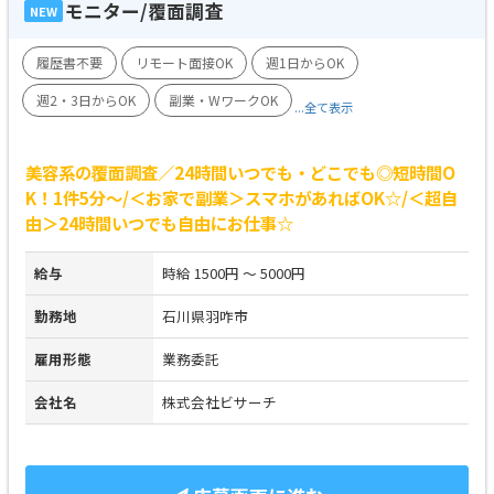
モニター/覆面調査
NEW
履歴書不要
リモート面接OK
週1日からOK
週2・3日からOK
副業・WワークOK
...全て表示
美容系の覆面調査／24時間いつでも・どこでも◎短時間O
K！1件5分～/＜お家で副業＞スマホがあればOK☆/＜超自
由＞24時間いつでも自由にお仕事☆
給与
時給 1500円 ～ 5000円
勤務地
石川県羽咋市
雇用形態
業務委託
会社名
株式会社ビサーチ