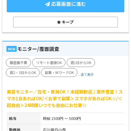
応募画面に進む
キープ
モニター/覆面調査
NEW
履歴書不要
リモート面接OK
週1日からOK
週2・3日からOK
副業・WワークOK
...全て表示
美容モニター／在宅・単発OK！未経験歓迎♪案件豊富！ス
マホ1台あればOK/＜お家で副業＞スマホがあればOK☆/＜
超自由＞24時間いつでも自由にお仕事☆
給与
時給 1500円 ～ 5000円
勤務地
石川県白山市