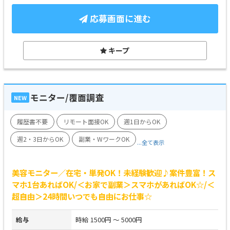
応募画面に進む
キープ
モニター/覆面調査
NEW
履歴書不要
リモート面接OK
週1日からOK
週2・3日からOK
副業・WワークOK
...全て表示
美容モニター／在宅・単発OK！未経験歓迎♪案件豊富！ス
マホ1台あればOK/＜お家で副業＞スマホがあればOK☆/＜
超自由＞24時間いつでも自由にお仕事☆
給与
時給 1500円 ～ 5000円