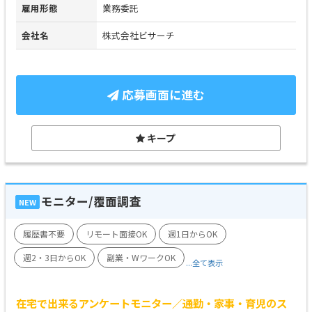
雇用形態
業務委託
会社名
株式会社ビサーチ
応募画面に進む
キープ
モニター/覆面調査
NEW
履歴書不要
リモート面接OK
週1日からOK
週2・3日からOK
副業・WワークOK
...全て表示
在宅で出来るアンケートモニター／通勤・家事・育児のス