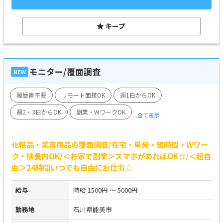
キープ
モニター/覆面調査
NEW
履歴書不要
リモート面接OK
週1日からOK
週2・3日からOK
副業・WワークOK
...全て表示
化粧品・美容用品の覆面調査/在宅・単発・短時間・Wワー
ク・扶養内OK/＜お家で副業＞スマホがあればOK☆/＜超自
由＞24時間いつでも自由にお仕事☆
給与
時給 1500円 ～ 5000円
勤務地
石川県能美市