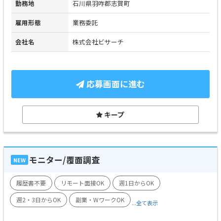
勤務地
石川県羽咋郡志賀町
雇用形態
業務委託
会社名
株式会社ビサーチ
応募画面に進む
キープ
モニター/覆面調査
NEW
履歴書不要
リモート面接OK
週1日からOK
週2・3日からOK
副業・WワークOK
...全て表示