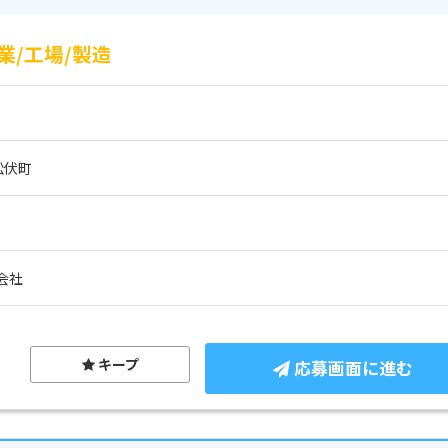
/工場/製造
松伏町
会社
キープ
応募画面に進む