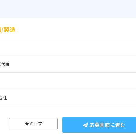
/製造
松伏町
会社
キープ
応募画面に進む