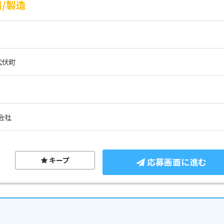
/製造
松伏町
会社
キープ
応募画面に進む