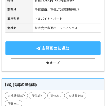
給与
日給11,400円（5.5時間勤務）
勤務地
千葉県白井市根1709湯浅勝美ﾋﾞﾙ
雇用形態
アルバイト・パート
会社名
株式会社市進ホールディングス
応募画面に進む
キープ
個別指導の塾講師
未経験者歓迎
学生歓迎
研修あり
交通費支給
服装自由