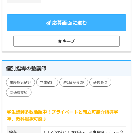
応募画面に進む
キープ
個別指導の塾講師
未経験者歓迎
学生歓迎
週1日からOK
研修あり
交通費支給
学生講師多数活躍中！プライベートと両立可能☆指導学
年、教科選択可能♪
給与
1コマ(60分)：1,200円～ ※事務給・チュータ