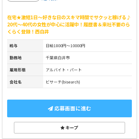
在宅★激短1日～好きな日のスキマ時間でサクッと稼げる♪
20代～40代の女性が中心に活躍中！履歴書＆来社不要のら
くらく登録！西白井
給与
日給1800円～10000円
勤務地
千葉県白井市
雇用形態
アルバイト・パート
会社名
ビサーチ(bisearch)
応募画面に進む
キープ