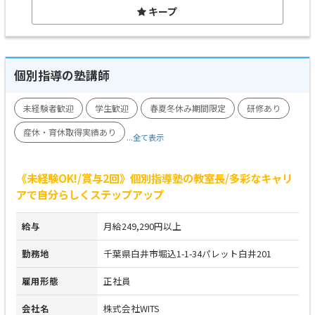
キープ
個別指導の塾講師
未経験者歓迎
学生歓迎
春夏冬休み期間限定
研修あり
産休・育休取得実績あり
...全て表示
《未経験OK!/賞与2回》個別指導塾の教室長/多彩なキャリ
アで自分らしくステップアップ
給与
月給249,290円以上
勤務地
千葉県白井市堀込1-1-34パレット白井201
雇用形態
正社員
会社名
株式会社WITS