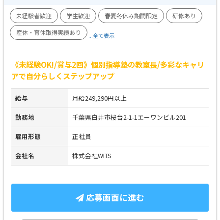
未経験者歓迎
学生歓迎
春夏冬休み期間限定
研修あり
産休・育休取得実績あり
...全て表示
《未経験OK!/賞与2回》個別指導塾の教室長/多彩なキャリ
アで自分らしくステップアップ
給与
月給249,290円以上
勤務地
千葉県白井市桜台2-1-1エーワンビル201
雇用形態
正社員
会社名
株式会社WITS
応募画面に進む