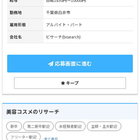
給与
日給1850円～10000円
勤務地
千葉県白井市
雇用形態
アルバイト・パート
会社名
ビサーチ(bisearch)
応募画面に進む
キープ
美容コスメのリサーチ
新卒
第二新卒歓迎
未経験者歓迎
主婦・主夫歓迎
フリーター歓迎
...全て表示