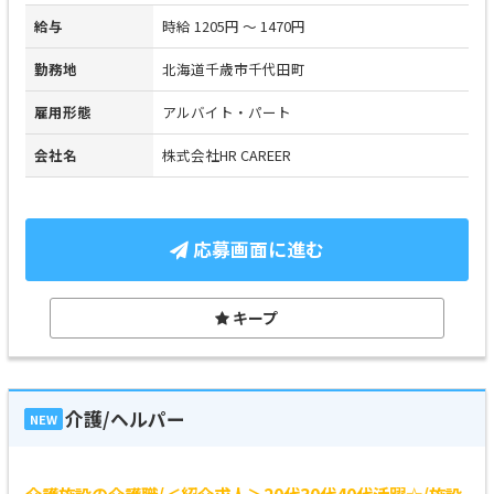
給与
時給 1205円 ～ 1470円
勤務地
北海道千歳市千代田町
雇用形態
アルバイト・パート
会社名
株式会社HR CAREER
応募画面に進む
キープ
介護/ヘルパー
NEW
介護施設の介護職/＜紹介求人＞20代30代40代活躍☆/施設