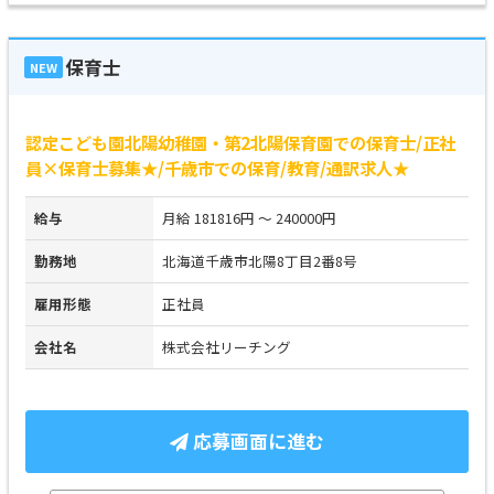
保育士
NEW
認定こども園北陽幼稚園・第2北陽保育園での保育士/正社
員×保育士募集★/千歳市での保育/教育/通訳求人★
給与
月給 181816円 ～ 240000円
勤務地
北海道千歳市北陽8丁目2番8号
雇用形態
正社員
会社名
株式会社リーチング
応募画面に進む