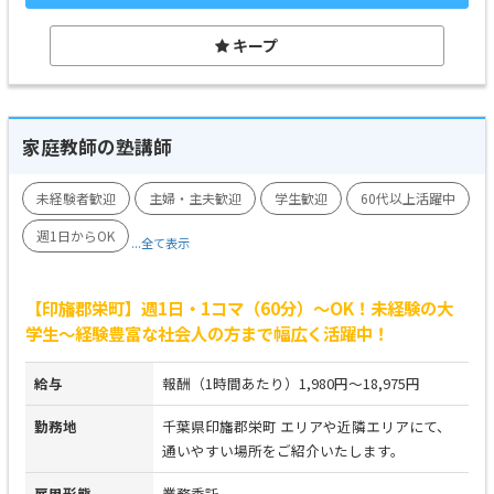
キープ
家庭教師の塾講師
未経験者歓迎
主婦・主夫歓迎
学生歓迎
60代以上活躍中
週1日からOK
...全て表示
【印旛郡栄町】週1日・1コマ（60分）～OK！未経験の大
学生～経験豊富な社会人の方まで幅広く活躍中！
給与
報酬（1時間あたり）1,980円～18,975円
勤務地
千葉県印旛郡栄町 エリアや近隣エリアにて、
通いやすい場所をご紹介いたします。
雇用形態
業務委託