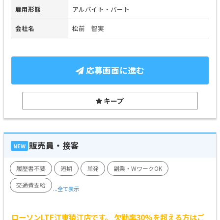
雇用形態
アルバイト・パート
会社名
松前 智実
応募画面に進む
キープ
販売員・接客
NEW
履歴書不要
短期
単発
副業・WワークOK
交通費支給
...全て表示
ローソンLTF江東猿江店です。 欠勤率30%を超える方はご