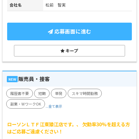
会社名
松前 智実
応募画面に進む
キープ
販売員・接客
NEW
履歴書不要
短期
単発
スキマ時間勤務
副業・WワークOK
...全て表示
ローソンＬＴＦ江東猿江店です。、 欠勤率30%を超える方
はご応募ご遠慮ください！