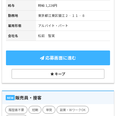
給与
時給 1,226円
勤務地
東京都江東区猿江２‐１１‐８
雇用形態
アルバイト・パート
会社名
松前 智実
応募画面に進む
キープ
販売員・接客
NEW
履歴書不要
短期
単発
副業・WワークOK