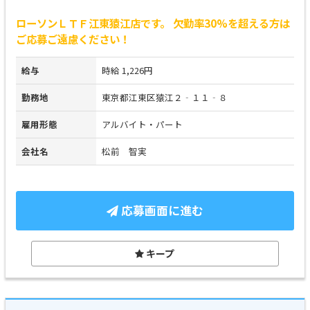
ローソンＬＴＦ江東猿江店です。 欠勤率30%を超える方は
ご応募ご遠慮ください！
給与
時給 1,226円
勤務地
東京都江東区猿江２‐１１‐８
雇用形態
アルバイト・パート
会社名
松前 智実
応募画面に進む
キープ