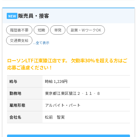
販売員・接客
NEW
履歴書不要
短期
単発
副業・WワークOK
交通費支給
...全て表示
ローソンLTF江東猿江店です。 欠勤率30%を超える方はご
応募ご遠慮ください！
給与
時給 1,226円
勤務地
東京都江東区猿江２‐１１‐８
雇用形態
アルバイト・パート
会社名
松前 智実