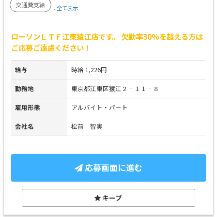
交通費支給
...全て表示
ローソンＬＴＦ江東猿江店です。 欠勤率30%を超える方は
ご応募ご遠慮ください！
給与
時給 1,226円
勤務地
東京都江東区猿江２‐１１‐８
雇用形態
アルバイト・パート
会社名
松前 智実
応募画面に進む
キープ