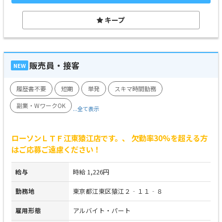
キープ
販売員・接客
NEW
履歴書不要
短期
単発
スキマ時間勤務
副業・WワークOK
...全て表示
ローソンＬＴＦ江東猿江店です。、 欠勤率30%を超える方
はご応募ご遠慮ください！
給与
時給 1,226円
勤務地
東京都江東区猿江２‐１１‐８
雇用形態
アルバイト・パート