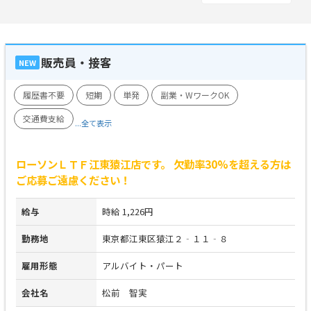
販売員・接客
NEW
履歴書不要
短期
単発
副業・WワークOK
交通費支給
...全て表示
ローソンＬＴＦ江東猿江店です。 欠勤率30%を超える方は
ご応募ご遠慮ください！
給与
時給 1,226円
勤務地
東京都江東区猿江２‐１１‐８
雇用形態
アルバイト・パート
会社名
松前 智実