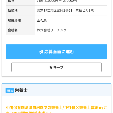
給与
月給 210000円 ～ 270000円
勤務地
東京都江東区富岡2-9-11 京福ビル3階
雇用形態
正社員
会社名
株式会社リーチング
応募画面に進む
キープ
栄養士
NEW
小鳩保育園清澄白河園での栄養士/正社員×栄養士募集★/江