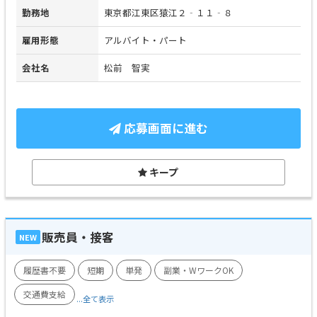
勤務地
東京都江東区猿江２‐１１‐８
雇用形態
アルバイト・パート
会社名
松前 智実
応募画面に進む
キープ
販売員・接客
NEW
履歴書不要
短期
単発
副業・WワークOK
交通費支給
...全て表示