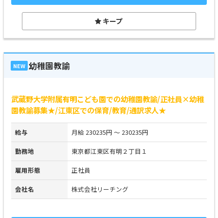
キープ
幼稚園教諭
NEW
武蔵野大学附属有明こども園での幼稚園教諭/正社員×幼稚
園教諭募集★/江東区での保育/教育/通訳求人★
給与
月給 230235円 ～ 230235円
勤務地
東京都江東区有明２丁目１
雇用形態
正社員
会社名
株式会社リーチング