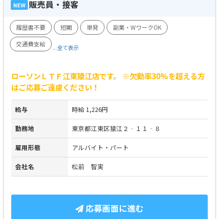
販売員・接客
NEW
履歴書不要
短期
単発
副業・WワークOK
交通費支給
...全て表示
ローソンＬＴＦ江東猿江店です。 ※欠勤率30%を超える方
はご応募ご遠慮ください！
給与
時給 1,226円
勤務地
東京都江東区猿江２‐１１‐８
雇用形態
アルバイト・パート
会社名
松前 智実
応募画面に進む