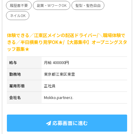
履歴書不要
副業・WワークOK
髪型・髪色自由
ネイルOK
体験できる／江東区メインの配送ドライバー/＼職場体験で
きる／半日横乗り見学OK★/【大募集中】オープニングスタ
ッフ募集★
給与
月給 400000円
勤務地
東京都江東区東雲
雇用形態
正社員
会社名
Mokko.partnerz.
応募画面に進む