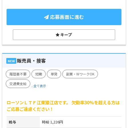
応募画面に進む
キープ
販売員・接客
NEW
履歴書不要
短期
単発
副業・WワークOK
交通費支給
...全て表示
ローソンＬＴＦ江東猿江店です。 欠勤率30%を超える方は
ご応募ご遠慮ください！
給与
時給 1,226円