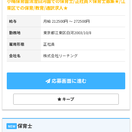
小鳩保育園清澄白河園での保育士/正社員×保育士募集★/江
東区での保育/教育/通訳求人★
給与
月給 212500円 ～ 272500円
勤務地
東京都江東区白河2003/10/8
雇用形態
正社員
会社名
株式会社リーチング
応募画面に進む
キープ
保育士
NEW