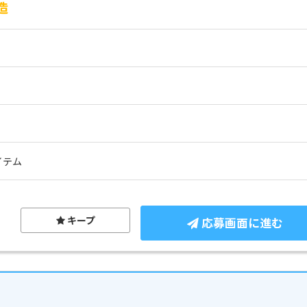
造
イテム
キープ
応募画面に進む