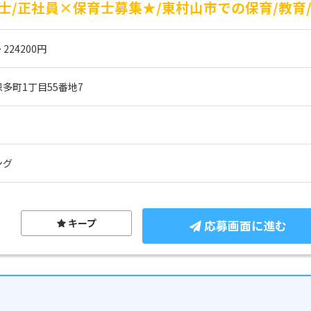
/正社員×保育士募集★/東村山市での保育/教育
 224200円
多町1丁目55番地7
ング
キープ
応募画面に進む