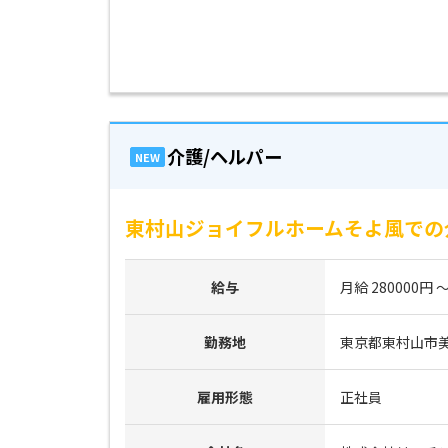
介護/ヘルパー
NEW
東村山ジョイフルホームそよ風での
給与
月給 280000円 ～
勤務地
東京都東村山市美住
雇用形態
正社員