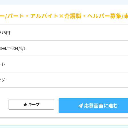
ー/パート・アルバイト×介護職・ヘルパー募集/
575円
町2004/4/1
ート
ング
キープ
応募画面に進む