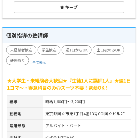
キープ
個別指導の塾講師
未経験者歓迎
学生歓迎
週1日からOK
土日祝のみOK
研修あり
...全て表示
★大学生・未経験者大歓迎★『生徒1人に講師1人』★週1日
1コマ～・得意科目のみ◎スーツ不要！茶髪OK！
給与
時給1,600円～3,200円
勤務地
東京都国立市東1丁目4番13号COI国立ビル2F
雇用形態
アルバイト・パート
会社名
株式会社TOMAS