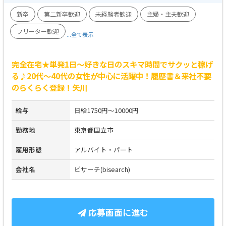
新卒
第二新卒歓迎
未経験者歓迎
主婦・主夫歓迎
フリーター歓迎
...全て表示
完全在宅★単発1日～好きな日のスキマ時間でサクッと稼げ
る♪20代～40代の女性が中心に活躍中！履歴書＆来社不要
のらくらく登録！矢川
給与
日給1750円～10000円
勤務地
東京都国立市
雇用形態
アルバイト・パート
会社名
ビサーチ(bisearch)
応募画面に進む