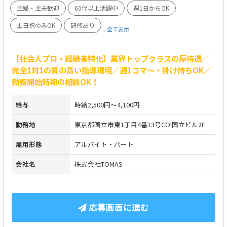
主婦・主夫歓迎
60代以上活躍中
週1日からOK
土日祝のみOK
研修あり
...全て表示
【社会人プロ・経験者特化】業界トップクラスの厚待遇／
完全1対1の質の高い指導環境／週1コマ～・掛け持ちOK／
勤務開始時期の相談OK！
給与
時給2,500円～4,100円
勤務地
東京都国立市東1丁目4番13号COI国立ビル2F
雇用形態
アルバイト・パート
会社名
株式会社TOMAS
応募画面に進む