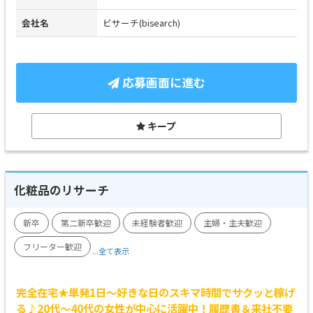
会社名
ビサーチ(bisearch)
応募画面に進む
キープ
化粧品のリサーチ
新卒
第二新卒歓迎
未経験者歓迎
主婦・主夫歓迎
フリーター歓迎
...全て表示
完全在宅★単発1日～好きな日のスキマ時間でサクッと稼げ
る♪20代～40代の女性が中心に活躍中！履歴書＆来社不要