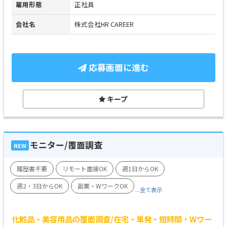
雇用形態
正社員
会社名
株式会社HR CAREER
応募画面に進む
キープ
モニター/覆面調査
NEW
履歴書不要
リモート面接OK
週1日からOK
週2・3日からOK
副業・WワークOK
...全て表示
化粧品・美容用品の覆面調査/在宅・単発・短時間・Wワー