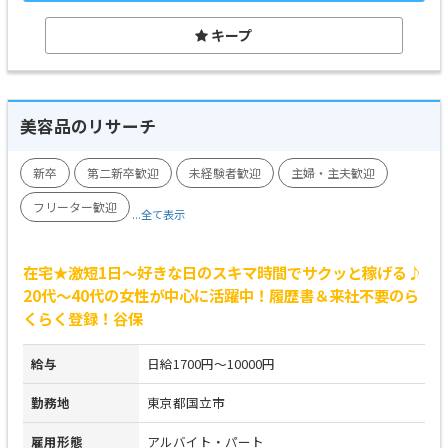
キープ
美容品のリサーチ
新卒
第二新卒歓迎
未経験者歓迎
主婦・主夫歓迎
フリーター歓迎
...全て表示
在宅★激短1日～好きな日のスキマ時間でサクッと稼げる♪
20代～40代の女性が中心に活躍中！履歴書＆来社不要のら
くらく登録！谷保
給与
日給1700円～10000円
勤務地
東京都国立市
雇用形態
アルバイト・パート