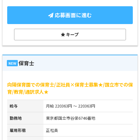
応募画面に進む
キープ
保育士
NEW
向陽保育園での保育士/正社員×保育士募集★/国立市での保
育/教育/通訳求人★
給与
月給 220363円 ～ 220363円
勤務地
東京都国立市谷保6746番地
雇用形態
正社員