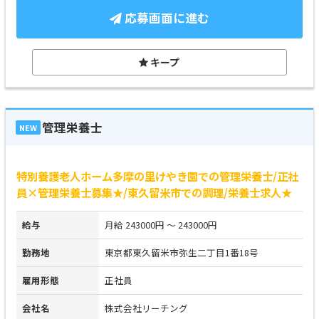
応募画面に進む
キープ
管理栄養士
NEW
特別養護老人ホーム多摩の里けやき園での管理栄養士/正社
員×管理栄養士募集★/東久留米市での調理/栄養士求人★
給与
月給 243000円 ～ 243000円
勤務地
東京都東久留米市弥生二丁目1番18号
雇用形態
正社員
会社名
株式会社リーチング