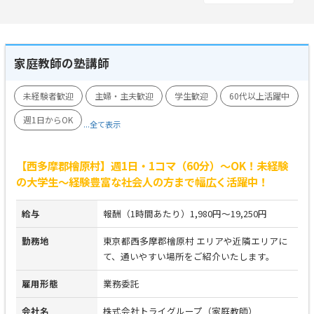
家庭教師の塾講師
未経験者歓迎
主婦・主夫歓迎
学生歓迎
60代以上活躍中
週1日からOK
...全て表示
【西多摩郡檜原村】週1日・1コマ（60分）～OK！未経験
の大学生～経験豊富な社会人の方まで幅広く活躍中！
給与
報酬（1時間あたり）1,980円～19,250円
勤務地
東京都西多摩郡檜原村 エリアや近隣エリアに
て、通いやすい場所をご紹介いたします。
雇用形態
業務委託
会社名
株式会社トライグループ（家庭教師）