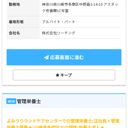
勤務地
神奈川県川崎市多摩区中野島3-14-10 アスタッ
ク壱番館1C号室
雇用形態
アルバイト・パート
会社名
株式会社リーチング
応募画面に進む
キープ
管理栄養士
NEW
よみうりランドケアセンターでの管理栄養士/正社員×管理
栄養士募集★/川崎市多摩区での調理/栄養士求人★