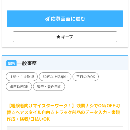
応募画面に進む
キープ
一般事務
NEW
主婦・主夫歓迎
60代以上活躍中
平日のみOK
即日勤務OK
髪型・髪色自由
【経験者向けマイスターワーク！】残業ナシでON/OFF切
替☆ヘアスタイル自由☆トラック部品のデータ入力・書類
作成・検収/日払いOK