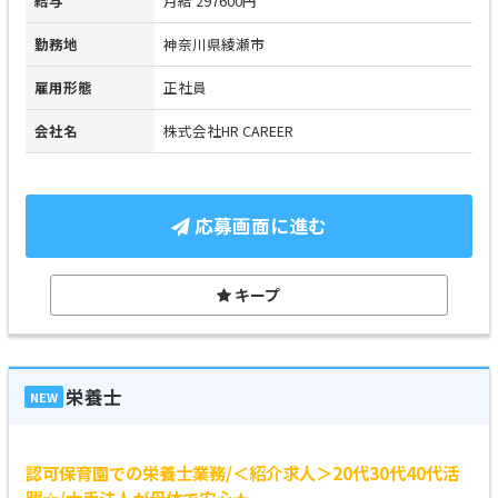
給与
月給 297600円
勤務地
神奈川県綾瀬市
雇用形態
正社員
会社名
株式会社HR CAREER
応募画面に進む
キープ
栄養士
NEW
認可保育園での栄養士業務/＜紹介求人＞20代30代40代活
躍☆/大手法人が母体で安心★