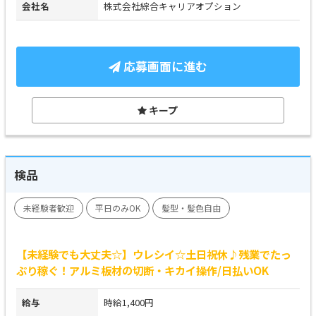
会社名
株式会社綜合キャリアオプション
応募画面に進む
キープ
検品
未経験者歓迎
平日のみOK
髪型・髪色自由
【未経験でも大丈夫☆】ウレシイ☆土日祝休♪残業でたっ
ぷり稼ぐ！アルミ板材の切断・キカイ操作/日払いOK
給与
時給1,400円