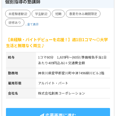
個別指導の塾講師
未経験者歓迎
学生歓迎
短期
春夏冬休み期間限定
研修あり
...全て表示
【未経験・バイトデビューを応援！】週1日1コマ～◎大学
生活と無理なく両立♪
給与
1コマ60分 1,639円～(60分/準備報告手当1日
あたり409円込み)＋交通費全額
勤務地
神奈川県愛甲郡愛川町中津7496柳川ビル2階
雇用形態
アルバイト・パート
会社名
株式会社創英コーポレーション
応募画面に進む