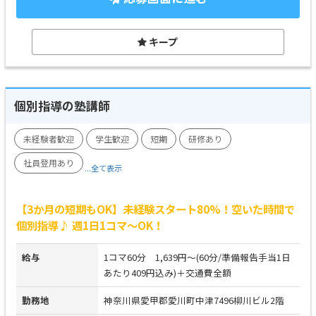
キープ
個別指導の塾講師
未経験者歓迎
学生歓迎
短期
研修あり
社員登用あり
...全て表示
【3か月の短期もOK】未経験スタート80%！空いた時間で
個別指導♪ 週1日1コマ～OK！
給与
1コマ60分 1,639円～(60分/準備報告手当1日
あたり409円込み)＋交通費全額
勤務地
神奈川県愛甲郡愛川町中津7496柳川ビル2階