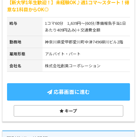
【新大学1年生歓迎！】未経験OK♪週1コマ～スタート！得
意な1科目からOK◎
給与
1コマ60分 1,639円～(60分/準備報告手当1日
あたり409円込み)＋交通費全額
勤務地
神奈川県愛甲郡愛川町中津7496柳川ビル2階
雇用形態
アルバイト・パート
会社名
株式会社創英コーポレーション
応募画面に進む
キープ