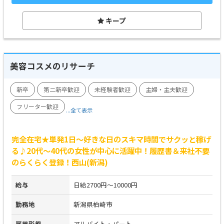
キープ
美容コスメのリサーチ
新卒
第二新卒歓迎
未経験者歓迎
主婦・主夫歓迎
フリーター歓迎
...全て表示
完全在宅★単発1日～好きな日のスキマ時間でサクッと稼げ
る♪20代～40代の女性が中心に活躍中！履歴書＆来社不要
のらくらく登録！西山(新潟)
給与
日給2700円～10000円
勤務地
新潟県柏崎市
雇用形態
アルバイト・パート