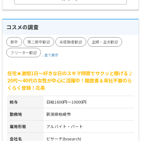
コスメの調査
新卒
第二新卒歓迎
未経験者歓迎
主婦・主夫歓迎
フリーター歓迎
...全て表示
在宅★激短1日～好きな日のスキマ時間でサクッと稼げる♪
20代～40代の女性が中心に活躍中！履歴書＆来社不要のら
くらく登録！北条
給与
日給1600円～10000円
勤務地
新潟県柏崎市
雇用形態
アルバイト・パート
会社名
ビサーチ(bisearch)