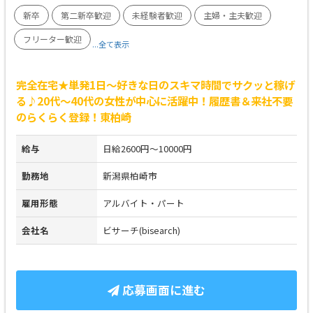
新卒
第二新卒歓迎
未経験者歓迎
主婦・主夫歓迎
フリーター歓迎
...全て表示
完全在宅★単発1日～好きな日のスキマ時間でサクッと稼げ
る♪20代～40代の女性が中心に活躍中！履歴書＆来社不要
のらくらく登録！東柏崎
給与
日給2600円～10000円
勤務地
新潟県柏崎市
雇用形態
アルバイト・パート
会社名
ビサーチ(bisearch)
応募画面に進む