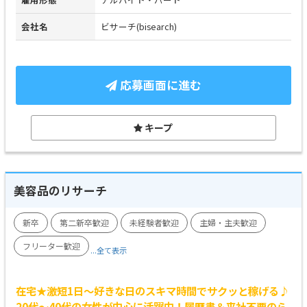
会社名
ビサーチ(bisearch)
応募画面に進む
キープ
美容品のリサーチ
新卒
第二新卒歓迎
未経験者歓迎
主婦・主夫歓迎
フリーター歓迎
...全て表示
在宅★激短1日～好きな日のスキマ時間でサクッと稼げる♪
20代～40代の女性が中心に活躍中！履歴書＆来社不要のら