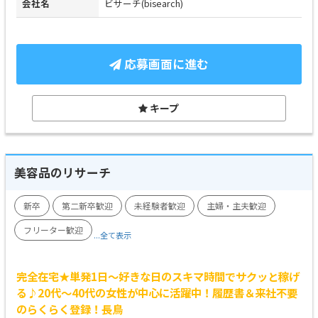
会社名
ビサーチ(bisearch)
応募画面に進む
キープ
美容品のリサーチ
新卒
第二新卒歓迎
未経験者歓迎
主婦・主夫歓迎
フリーター歓迎
...全て表示
完全在宅★単発1日～好きな日のスキマ時間でサクッと稼げ
る♪20代～40代の女性が中心に活躍中！履歴書＆来社不要
のらくらく登録！長鳥