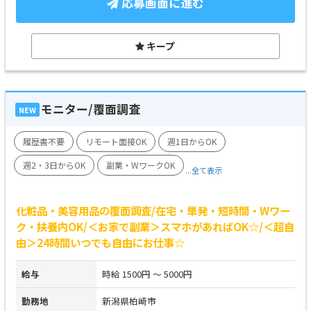
応募画面に進む
キープ
モニター/覆面調査
NEW
履歴書不要
リモート面接OK
週1日からOK
週2・3日からOK
副業・WワークOK
...全て表示
化粧品・美容用品の覆面調査/在宅・単発・短時間・Wワー
ク・扶養内OK/＜お家で副業＞スマホがあればOK☆/＜超自
由＞24時間いつでも自由にお仕事☆
給与
時給 1500円 ～ 5000円
勤務地
新潟県柏崎市