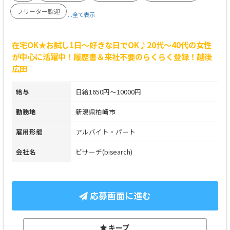
フリーター歓迎
...全て表示
在宅OK★お試し1日～好きな日でOK♪20代～40代の女性
が中心に活躍中！履歴書＆来社不要のらくらく登録！越後
広田
給与
日給1650円～10000円
勤務地
新潟県柏崎市
雇用形態
アルバイト・パート
会社名
ビサーチ(bisearch)
応募画面に進む
キープ