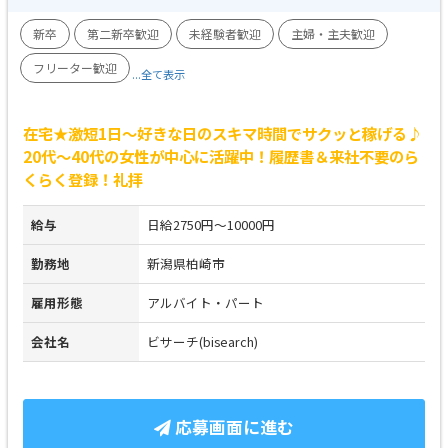
新卒
第二新卒歓迎
未経験者歓迎
主婦・主夫歓迎
フリーター歓迎
...全て表示
在宅★激短1日～好きな日のスキマ時間でサクッと稼げる♪
20代～40代の女性が中心に活躍中！履歴書＆来社不要のら
くらく登録！礼拝
給与
日給2750円～10000円
勤務地
新潟県柏崎市
雇用形態
アルバイト・パート
会社名
ビサーチ(bisearch)
応募画面に進む