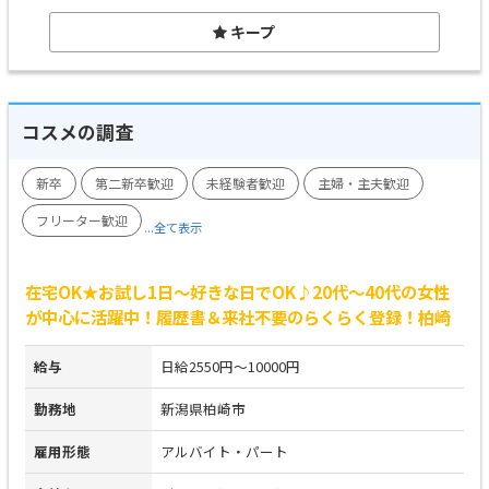
キープ
コスメの調査
新卒
第二新卒歓迎
未経験者歓迎
主婦・主夫歓迎
フリーター歓迎
...全て表示
在宅OK★お試し1日～好きな日でOK♪20代～40代の女性
が中心に活躍中！履歴書＆来社不要のらくらく登録！柏崎
給与
日給2550円～10000円
勤務地
新潟県柏崎市
雇用形態
アルバイト・パート