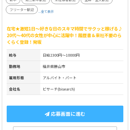
フリーター歓迎
...全て表示
在宅★激短1日～好きな日のスキマ時間でサクッと稼げる♪
20代～40代の女性が中心に活躍中！履歴書＆来社不要のら
くらく登録！発坂
給与
日給2300円～10000円
勤務地
福井県勝山市
雇用形態
アルバイト・パート
会社名
ビサーチ(bisearch)
応募画面に進む