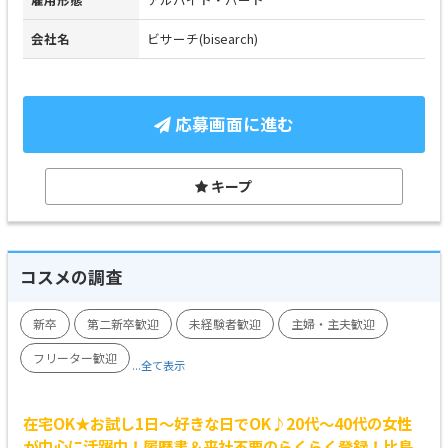
会社名
ビサーチ(bisearch)
応募画面に進む
キープ
コスメの調査
新卒
第二新卒歓迎
未経験者歓迎
主婦・主夫歓迎
フリーター歓迎
...全て表示
在宅OK★お試し1日～好きな日でOK♪20代～40代の女性
が中心に活躍中！履歴書＆来社不要のらくらく登録！比島