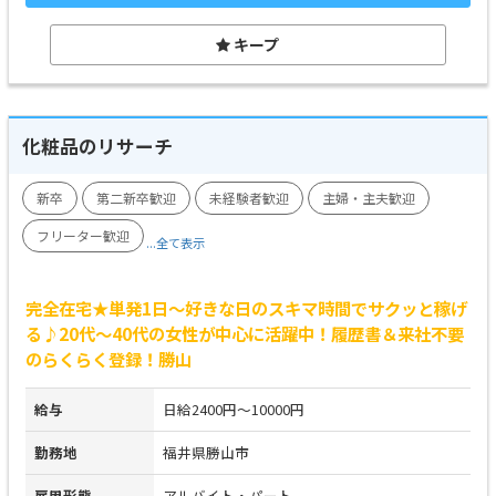
キープ
化粧品のリサーチ
新卒
第二新卒歓迎
未経験者歓迎
主婦・主夫歓迎
フリーター歓迎
...全て表示
完全在宅★単発1日～好きな日のスキマ時間でサクッと稼げ
る♪20代～40代の女性が中心に活躍中！履歴書＆来社不要
のらくらく登録！勝山
給与
日給2400円～10000円
勤務地
福井県勝山市
雇用形態
アルバイト・パート