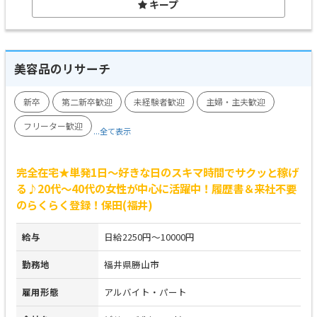
キープ
美容品のリサーチ
新卒
第二新卒歓迎
未経験者歓迎
主婦・主夫歓迎
フリーター歓迎
...全て表示
完全在宅★単発1日～好きな日のスキマ時間でサクッと稼げ
る♪20代～40代の女性が中心に活躍中！履歴書＆来社不要
のらくらく登録！保田(福井)
給与
日給2250円～10000円
勤務地
福井県勝山市
雇用形態
アルバイト・パート