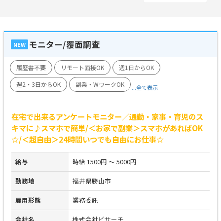
モニター/覆面調査
NEW
履歴書不要
リモート面接OK
週1日からOK
週2・3日からOK
副業・WワークOK
...全て表示
在宅で出来るアンケートモニター／通勤・家事・育児のス
キマに♪スマホで簡単/＜お家で副業＞スマホがあればOK
☆/＜超自由＞24時間いつでも自由にお仕事☆
給与
時給 1500円 ～ 5000円
勤務地
福井県勝山市
雇用形態
業務委託
会社名
株式会社ビサーチ