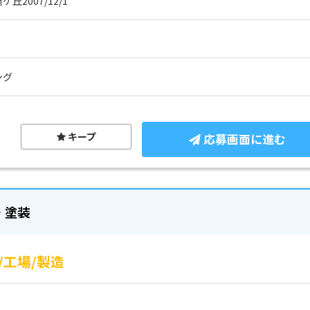
丘2007/12/1
ング
キープ
応募画面に進む
・塗装
工場/製造