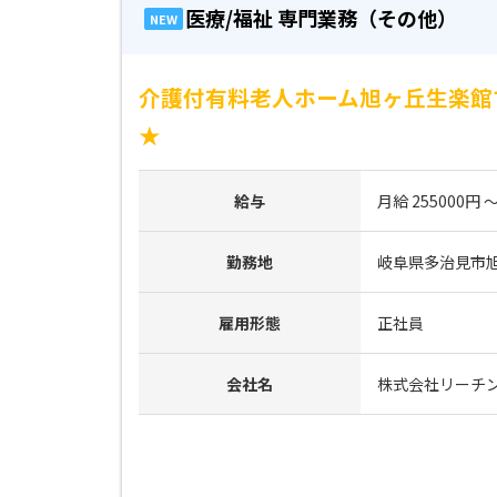
医療/福祉 専門業務（その他）
NEW
介護付有料老人ホーム旭ヶ丘生楽館
★
給与
月給 255000円 ～
勤務地
岐阜県多治見市旭ケ
雇用形態
正社員
会社名
株式会社リーチ