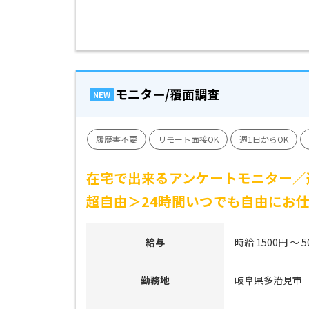
モニター/覆面調査
NEW
履歴書不要
リモート面接OK
週1日からOK
在宅で出来るアンケートモニター／
超自由＞24時間いつでも自由にお
給与
時給 1500円 ～ 5
勤務地
岐阜県多治見市