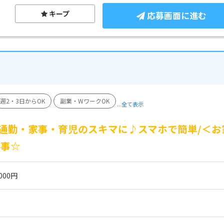
キープ
応募画面に進む
週2・3日からOK
副業・WワークOK
...全て表示
通勤・家事・育児のスキマに♪スマホで簡単/＜お
仕事☆
000円