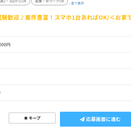
週2・3日からOK
副業・WワークOK
...全て表示
験歓迎♪案件豊富！スマホ1台あればOK/＜お家
☆
000円
チ
キープ
応募画面に進む