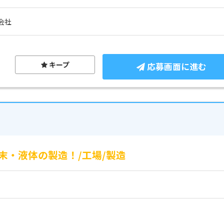
会社
キープ
応募画面に進む
末・液体の製造！/工場/製造