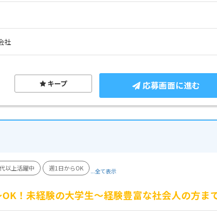
会社
キープ
応募画面に進む
0代以上活躍中
週1日からOK
...全て表示
）～OK！未経験の大学生～経験豊富な社会人の方ま