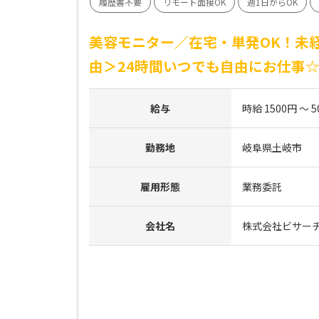
履歴書不要
リモート面接OK
週1日からOK
美容モニター／在宅・単発OK！未経
由＞24時間いつでも自由にお仕事
給与
時給 1500円 ～ 5
勤務地
岐阜県土岐市
雇用形態
業務委託
会社名
株式会社ビサー