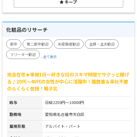
キープ
化粧品のリサーチ
新卒
第二新卒歓迎
未経験者歓迎
主婦・主夫歓迎
フリーター歓迎
...全て表示
完全在宅★単発1日～好きな日のスキマ時間でサクッと稼げ
る♪20代～40代の女性が中心に活躍中！履歴書＆来社不要
のらくらく登録！鳴子北
給与
日給2250円～10000円
勤務地
愛知県名古屋市天白区
雇用形態
アルバイト・パート