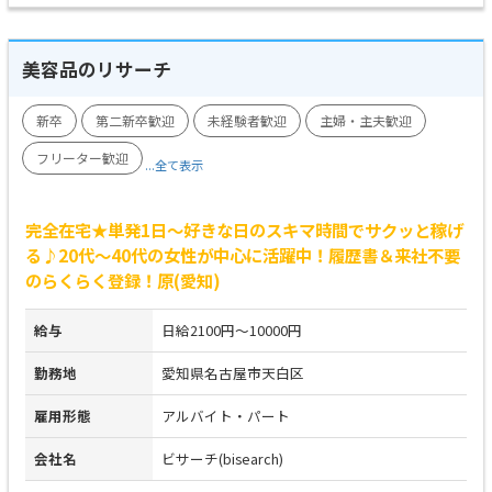
美容品のリサーチ
新卒
第二新卒歓迎
未経験者歓迎
主婦・主夫歓迎
フリーター歓迎
...全て表示
完全在宅★単発1日～好きな日のスキマ時間でサクッと稼げ
る♪20代～40代の女性が中心に活躍中！履歴書＆来社不要
のらくらく登録！原(愛知)
給与
日給2100円～10000円
勤務地
愛知県名古屋市天白区
雇用形態
アルバイト・パート
会社名
ビサーチ(bisearch)