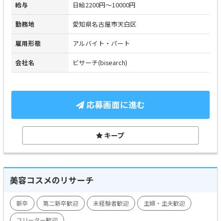
給与
日給2200円～10000円
勤務地
愛知県名古屋市天白区
雇用形態
アルバイト・パート
会社名
ビサーチ(bisearch)
応募画面に進む
キープ
美容コスメのリサーチ
新卒
第二新卒歓迎
未経験者歓迎
主婦・主夫歓迎
フリーター歓迎