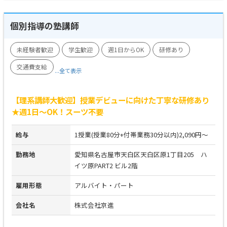
個別指導の塾講師
未経験者歓迎
学生歓迎
週1日からOK
研修あり
交通費支給
...全て表示
【理系講師大歓迎】授業デビューに向けた丁寧な研修あり
★週1日～OK！スーツ不要
給与
1授業(授業80分+付帯業務30分以内)2,090円～
勤務地
愛知県名古屋市天白区天白区原1丁目205 ハ
イツ原PART2 ビル2階
雇用形態
アルバイト・パート
会社名
株式会社京進