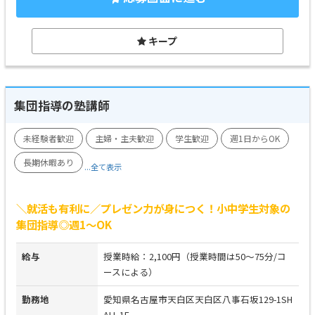
キープ
集団指導の塾講師
未経験者歓迎
主婦・主夫歓迎
学生歓迎
週1日からOK
長期休暇あり
...全て表示
＼就活も有利に／プレゼン力が身につく！小中学生対象の
集団指導◎週1～OK
給与
授業時給：2,100円（授業時間は50～75分/コ
ースによる）
勤務地
愛知県名古屋市天白区天白区八事石坂129-1SH
ALL 1F