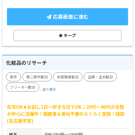
応募画面に進む
キープ
化粧品のリサーチ
新卒
第二新卒歓迎
未経験者歓迎
主婦・主夫歓迎
フリーター歓迎
...全て表示
在宅OK★お試し1日～好きな日でOK♪20代～40代の女性
が中心に活躍中！履歴書＆来社不要のらくらく登録！植田
(名古屋市営)
給与
日給2050円～10000円