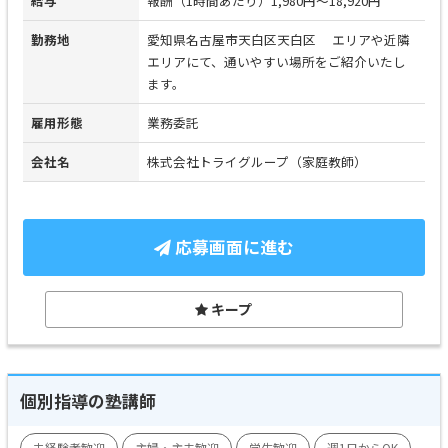
給与
報酬（1時間あたり）1,980円～18,920円
勤務地
愛知県名古屋市天白区天白区 エリアや近隣
エリアにて、通いやすい場所をご紹介いたし
ます。
雇用形態
業務委託
会社名
株式会社トライグループ（家庭教師）
応募画面に進む
キープ
個別指導の塾講師
未経験者歓迎
主婦・主夫歓迎
学生歓迎
週1日からOK