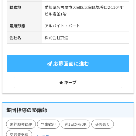
勤務地
愛知県名古屋市天白区天白区塩釜口2-1104NT
ビル塩釜1階
雇用形態
アルバイト・パート
会社名
株式会社京進
応募画面に進む
キープ
集団指導の塾講師
未経験者歓迎
学生歓迎
週1日からOK
研修あり
交通費支給