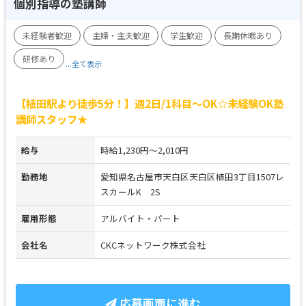
個別指導の塾講師
未経験者歓迎
主婦・主夫歓迎
学生歓迎
長期休暇あり
研修あり
...全て表示
【植田駅より徒歩5分！】週2日/1科目～OK☆未経験OK塾
講師スタッフ★
給与
時給1,230円～2,010円
勤務地
愛知県名古屋市天白区天白区植田3丁目1507レ
スカールK 2S
雇用形態
アルバイト・パート
会社名
CKCネットワーク株式会社
応募画面に進む