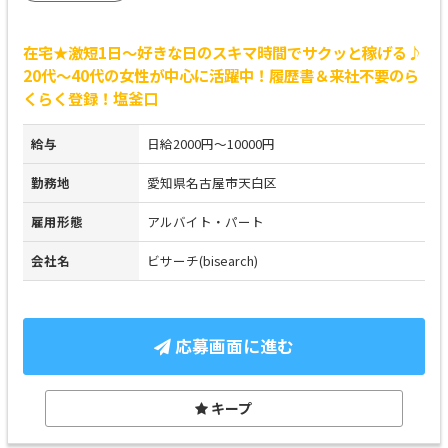
在宅★激短1日～好きな日のスキマ時間でサクッと稼げる♪
20代～40代の女性が中心に活躍中！履歴書＆来社不要のら
くらく登録！塩釜口
給与
日給2000円～10000円
勤務地
愛知県名古屋市天白区
雇用形態
アルバイト・パート
会社名
ビサーチ(bisearch)
応募画面に進む
キープ