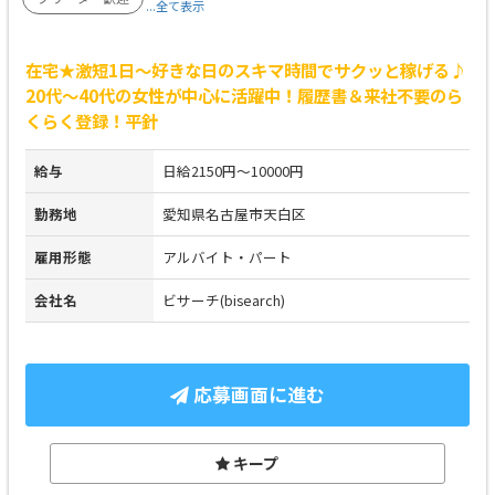
...全て表示
在宅★激短1日～好きな日のスキマ時間でサクッと稼げる♪
20代～40代の女性が中心に活躍中！履歴書＆来社不要のら
くらく登録！平針
給与
日給2150円～10000円
勤務地
愛知県名古屋市天白区
雇用形態
アルバイト・パート
会社名
ビサーチ(bisearch)
応募画面に進む
キープ