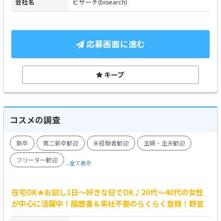
会社名
ビサーチ(bisearch)
応募画面に進む
キープ
コスメの調査
新卒
第二新卒歓迎
未経験者歓迎
主婦・主夫歓迎
フリーター歓迎
...全て表示
在宅OK★お試し1日～好きな日でOK♪20代～40代の女性
が中心に活躍中！履歴書＆来社不要のらくらく登録！野並