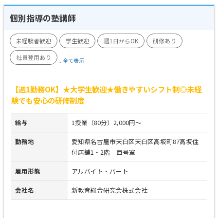
個別指導の塾講師
未経験者歓迎
学生歓迎
週1日からOK
研修あり
社員登用あり
...全て表示
【週1勤務OK】★大学生歓迎★働きやすいシフト制◎未経
験でも安心の研修制度
給与
1授業（80分）2,000円～
勤務地
愛知県名古屋市天白区天白区高坂町87高坂住
付店舗1・2階 西号室
雇用形態
アルバイト・パート
会社名
新教育総合研究会株式会社