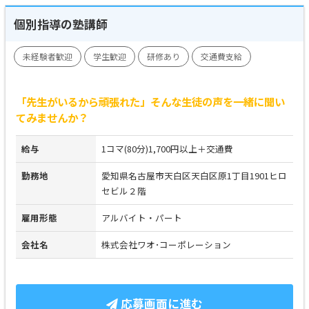
個別指導の塾講師
未経験者歓迎
学生歓迎
研修あり
交通費支給
「先生がいるから頑張れた」そんな生徒の声を一緒に聞い
てみませんか？
給与
1コマ(80分)1,700円以上＋交通費
勤務地
愛知県名古屋市天白区天白区原1丁目1901ヒロ
セビル２階
雇用形態
アルバイト・パート
会社名
株式会社ワオ･コーポレーション
応募画面に進む