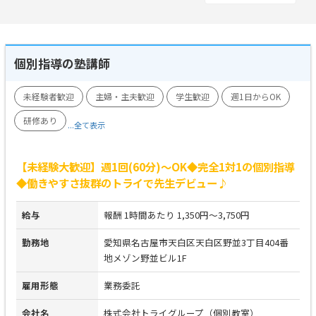
個別指導の塾講師
未経験者歓迎
主婦・主夫歓迎
学生歓迎
週1日からOK
研修あり
...全て表示
【未経験大歓迎】週1回(60分)～OK◆完全1対1の個別指導
◆働きやすさ抜群のトライで先生デビュー♪
給与
報酬 1時間あたり 1,350円～3,750円
勤務地
愛知県名古屋市天白区天白区野並3丁目404番
地メゾン野並ビル1F
雇用形態
業務委託
会社名
株式会社トライグループ（個別教室）