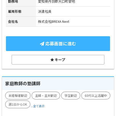
勤務地
愛知県丹羽郡大口町替地
雇用形態
派遣社員
会社名
株式会社BREXA Next
応募画面に進む
キープ
家庭教師の塾講師
未経験者歓迎
主婦・主夫歓迎
学生歓迎
60代以上活躍中
週1日からOK
...全て表示