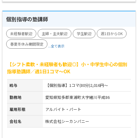
個別指導の塾講師
未経験者歓迎
主婦・主夫歓迎
学生歓迎
週1日からOK
春夏冬休み期間限定
...全て表示
【シフト柔軟・未経験者も歓迎◎】小・中学生中心の個別
指導塾講師／週1日1コマ～OK
給与
【個別指導】1コマ(80分)2,016円～
勤務地
愛知県知多郡東浦町大字緒川平成86
雇用形態
アルバイト・パート
会社名
株式会社シーカンパニー