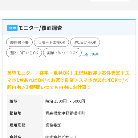
モニター/覆面調査
NEW
履歴書不要
リモート面接OK
週1日からOK
週2・3日からOK
副業・WワークOK
...全て表示
美容モニター／在宅・単発OK！未経験歓迎♪案件豊富！ス
マホ1台あればOK/＜お家で副業＞スマホがあればOK☆/＜
超自由＞24時間いつでも自由にお仕事☆
給与
時給 1500円 ～ 5000円
勤務地
青森県北津軽郡板柳町
雇用形態
業務委託
会社名
株式会社ビサーチ