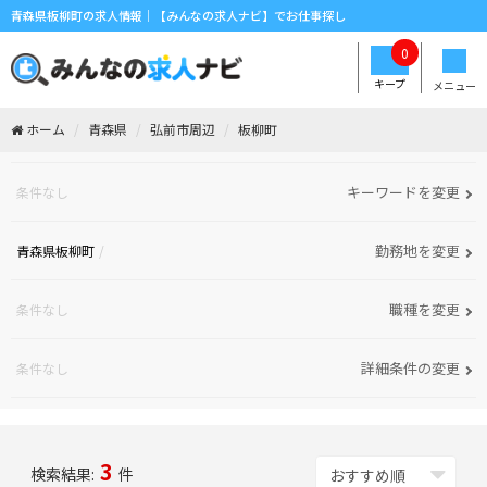
青森県板柳町の求人情報｜【みんなの求人ナビ】でお仕事探し
0
キープ
メニュー
ホーム
青森県
弘前市周辺
板柳町
キーワードを変更
条件なし
勤務地を変更
青森県板柳町
職種を変更
条件なし
詳細条件の変更
条件なし
3
検索結果:
件