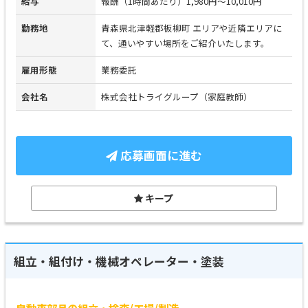
給与
報酬（1時間あたり）1,980円～10,010円
勤務地
青森県北津軽郡板柳町 エリアや近隣エリアに
て、通いやすい場所をご紹介いたします。
雇用形態
業務委託
会社名
株式会社トライグループ（家庭教師）
応募画面に進む
キープ
組立・組付け・機械オペレーター・塗装
自動車部品の組立・検査/工場/製造