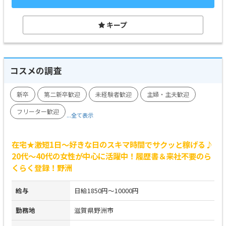
キープ
コスメの調査
新卒
第二新卒歓迎
未経験者歓迎
主婦・主夫歓迎
フリーター歓迎
...全て表示
在宅★激短1日～好きな日のスキマ時間でサクッと稼げる♪
20代～40代の女性が中心に活躍中！履歴書＆来社不要のら
くらく登録！野洲
給与
日給1850円～10000円
勤務地
滋賀県野洲市