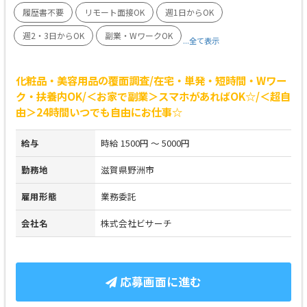
履歴書不要
リモート面接OK
週1日からOK
週2・3日からOK
副業・WワークOK
...全て表示
化粧品・美容用品の覆面調査/在宅・単発・短時間・Wワー
ク・扶養内OK/＜お家で副業＞スマホがあればOK☆/＜超自
由＞24時間いつでも自由にお仕事☆
給与
時給 1500円 ～ 5000円
勤務地
滋賀県野洲市
雇用形態
業務委託
会社名
株式会社ビサーチ
応募画面に進む