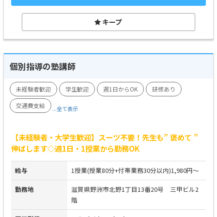
キープ
個別指導の塾講師
未経験者歓迎
学生歓迎
週1日からOK
研修あり
交通費支給
...全て表示
【未経験者・大学生歓迎】スーツ不要！先生も” 褒めて ”
伸ばします◇週1日・1授業から勤務OK
給与
1授業(授業80分+付帯業務30分以内)1,980円～
勤務地
滋賀県野洲市北野1丁目13番20号 三甲ビル2
階