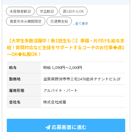
未経験者歓迎
学生歓迎
週1日からOK
春夏冬休み期間限定
交通費支給
...全て表示
【大学生多数活躍中！新1回生も◎】準備・片付けも給与支
給！質問対応など生徒をサポートするコーチのお仕事◆週1
～OK◆私服OK！
給与
時給 1,090円～2,000円
勤務地
滋賀県野洲市市三宅2476岩井テナントビル2F
雇用形態
アルバイト・パート
会社名
株式会社成基
応募画面に進む