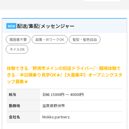
配送/集配/メッセンジャー
NEW
履歴書不要
副業・WワークOK
髪型・髪色自由
ネイルOK
体験できる／野洲市メインの配送ドライバー/＼職場体験で
きる／半日横乗り見学OK★/【大募集中】オープニングスタ
ッフ募集★
給与
日給 15000円 ～ 40000円
勤務地
滋賀県野洲市
会社名
Mokko.partnerz.