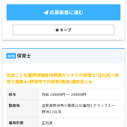
応募画面に進む
キープ
保育士
NEW
認定こども園野洲優愛保育園モンチでの保育士/正社員×保
育士募集★/野洲市での保育/教育/通訳求人★
給与
月給 244000円 ～ 244000円
勤務地
滋賀県野洲市小篠原2192番地2 グランブルー
野洲2 101号
雇用形態
正社員