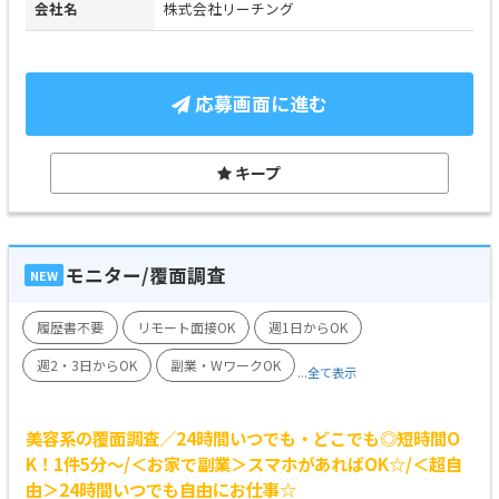
会社名
株式会社リーチング
応募画面に進む
キープ
モニター/覆面調査
NEW
履歴書不要
リモート面接OK
週1日からOK
週2・3日からOK
副業・WワークOK
...全て表示
美容系の覆面調査／24時間いつでも・どこでも◎短時間O
K！1件5分～/＜お家で副業＞スマホがあればOK☆/＜超自
由＞24時間いつでも自由にお仕事☆