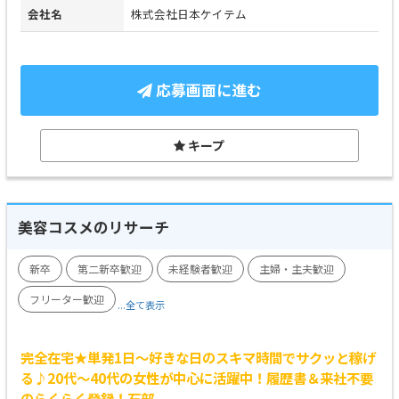
会社名
株式会社日本ケイテム
応募画面に進む
キープ
美容コスメのリサーチ
新卒
第二新卒歓迎
未経験者歓迎
主婦・主夫歓迎
フリーター歓迎
...全て表示
完全在宅★単発1日～好きな日のスキマ時間でサクッと稼げ
る♪20代～40代の女性が中心に活躍中！履歴書＆来社不要
のらくらく登録！石部