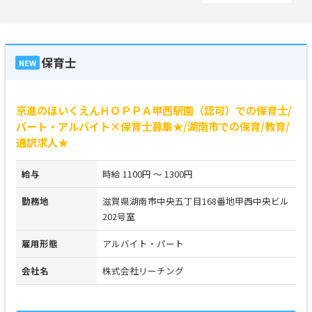
保育士
NEW
京進のほいくえんＨＯＰＰＡ甲西駅園（認可）での保育士/
パート・アルバイト×保育士募集★/湖南市での保育/教育/
通訳求人★
給与
時給 1100円 ～ 1300円
勤務地
滋賀県湖南市中央五丁目168番地甲西中央ビル
202号室
雇用形態
アルバイト・パート
会社名
株式会社リーチング