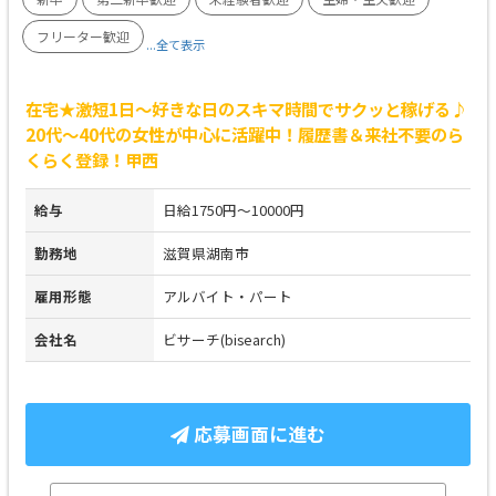
フリーター歓迎
...全て表示
在宅★激短1日～好きな日のスキマ時間でサクッと稼げる♪
20代～40代の女性が中心に活躍中！履歴書＆来社不要のら
くらく登録！甲西
給与
日給1750円～10000円
勤務地
滋賀県湖南市
雇用形態
アルバイト・パート
会社名
ビサーチ(bisearch)
応募画面に進む