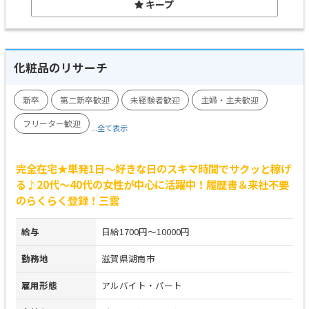
キープ
化粧品のリサーチ
新卒
第二新卒歓迎
未経験者歓迎
主婦・主夫歓迎
フリーター歓迎
...全て表示
完全在宅★単発1日～好きな日のスキマ時間でサクッと稼げ
る♪20代～40代の女性が中心に活躍中！履歴書＆来社不要
のらくらく登録！三雲
給与
日給1700円～10000円
勤務地
滋賀県湖南市
雇用形態
アルバイト・パート