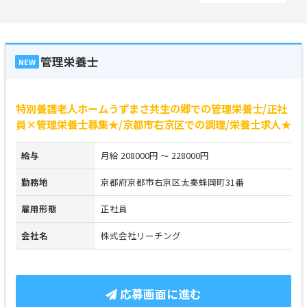
管理栄養士
NEW
特別養護老人ホームうずまさ共生の郷での管理栄養士/正社
員×管理栄養士募集★/京都市右京区での調理/栄養士求人★
給与
月給 208000円 ～ 228000円
勤務地
京都府京都市右京区太秦蜂岡町31番
雇用形態
正社員
会社名
株式会社リーチング
応募画面に進む