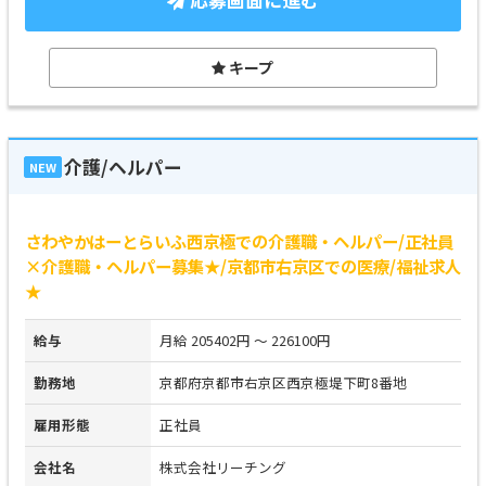
応募画面に進む
キープ
介護/ヘルパー
NEW
さわやかはーとらいふ西京極での介護職・ヘルパー/正社員
×介護職・ヘルパー募集★/京都市右京区での医療/福祉求人
★
給与
月給 205402円 ～ 226100円
勤務地
京都府京都市右京区西京極堤下町8番地
雇用形態
正社員
会社名
株式会社リーチング