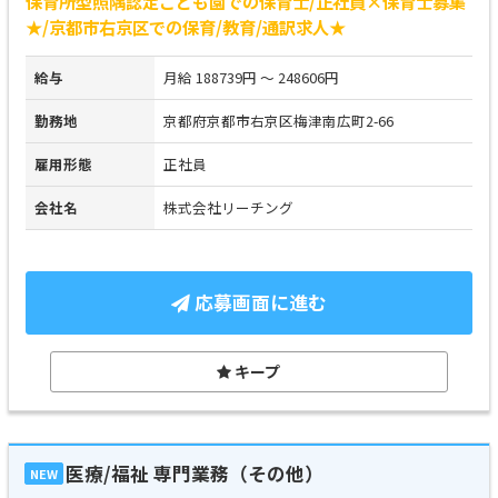
保育所型照隅認定こども園での保育士/正社員×保育士募集
★/京都市右京区での保育/教育/通訳求人★
給与
月給 188739円 ～ 248606円
勤務地
京都府京都市右京区梅津南広町2-66
雇用形態
正社員
会社名
株式会社リーチング
応募画面に進む
キープ
医療/福祉 専門業務（その他）
NEW