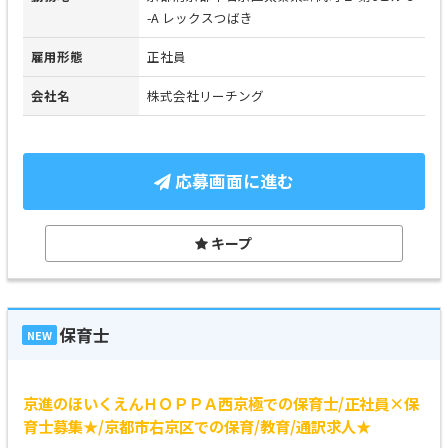
-A レックスつばき
雇用形態
正社員
会社名
株式会社リーチング
応募画面に進む
キープ
保育士
NEW
京進のほいくえんＨＯＰＰＡ西京極での保育士/正社員×保
育士募集★/京都市右京区での保育/教育/通訳求人★