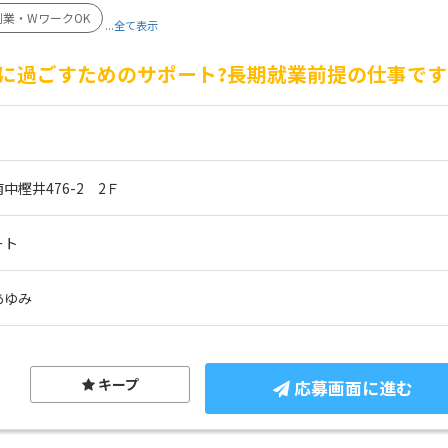
副業・WワークOK
...全て表示
に過ごすためのサポート?長期就業前提の仕事です
樫井476-2　2Ｆ
ート
あゆみ
キープ
応募画面に進む