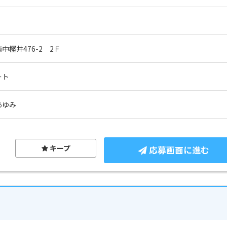
樫井476-2　2Ｆ
ート
あゆみ
キープ
応募画面に進む