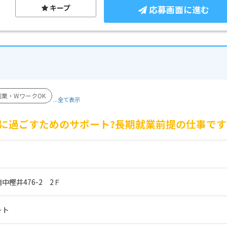
キープ
応募画面に進む
副業・WワークOK
...全て表示
に過ごすためのサポート?長期就業前提の仕事です
樫井476-2　2Ｆ
ート