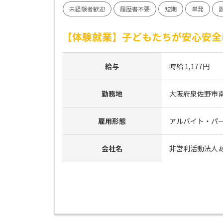
未経験者歓迎
履歴書不要
短期
単発
【体験就業】子どもたちが安心安全
給与
時給 1,177円
勤務地
大阪府泉佐野市南中
雇用形態
アルバイト・パ
会社名
非営利活動法人