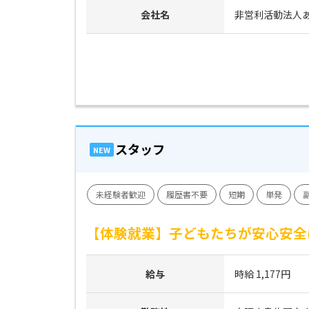
会社名
非営利活動法人
スタッフ
NEW
未経験者歓迎
履歴書不要
短期
単発
【体験就業】子どもたちが安心安全
給与
時給 1,177円