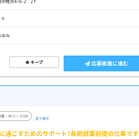
樫井476-2　2Ｆ
ート
あゆみ
キープ
応募画面に進む
副業・WワークOK
...全て表示
に過ごすためのサポート?長期就業前提の仕事です