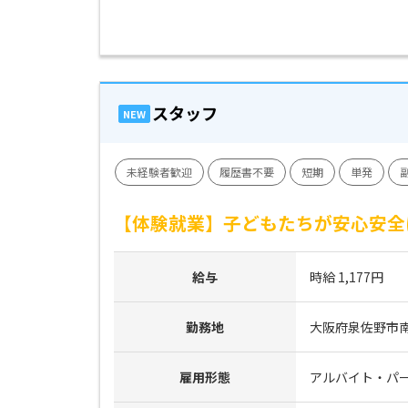
スタッフ
NEW
未経験者歓迎
履歴書不要
短期
単発
【体験就業】子どもたちが安心安全
給与
時給 1,177円
勤務地
大阪府泉佐野市南中
雇用形態
アルバイト・パ