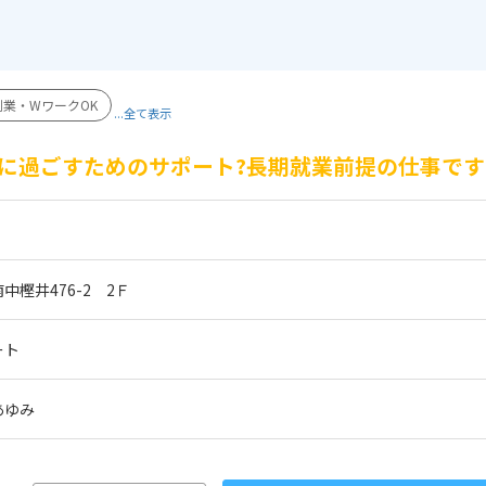
副業・WワークOK
...全て表示
に過ごすためのサポート?長期就業前提の仕事です
樫井476-2　2Ｆ
ート
あゆみ