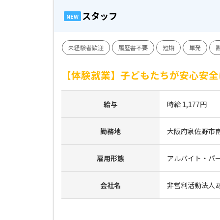
スタッフ
NEW
未経験者歓迎
履歴書不要
短期
単発
【体験就業】子どもたちが安心安全
給与
時給 1,177円
勤務地
大阪府泉佐野市南中
雇用形態
アルバイト・パ
会社名
非営利活動法人