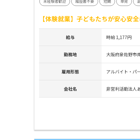
未経験者歓迎
履歴書不要
短期
単発
【体験就業】子どもたちが安心安全
給与
時給 1,177円
勤務地
大阪府泉佐野市南中
雇用形態
アルバイト・パ
会社名
非営利活動法人