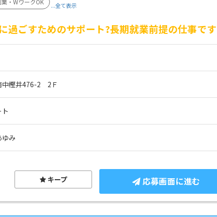
副業・WワークOK
...全て表示
に過ごすためのサポート?長期就業前提の仕事です
樫井476-2　2Ｆ
ート
あゆみ
キープ
応募画面に進む