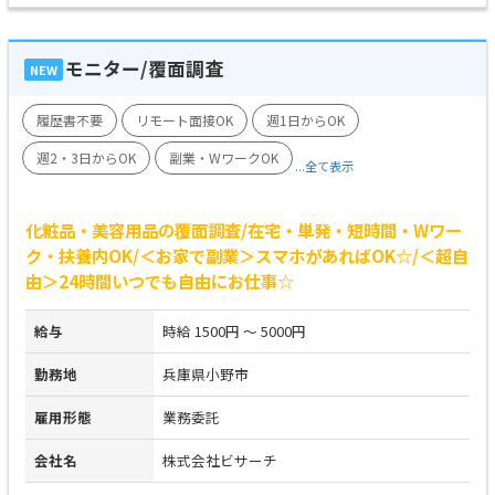
モニター/覆面調査
NEW
履歴書不要
リモート面接OK
週1日からOK
週2・3日からOK
副業・WワークOK
...全て表示
化粧品・美容用品の覆面調査/在宅・単発・短時間・Wワー
ク・扶養内OK/＜お家で副業＞スマホがあればOK☆/＜超自
由＞24時間いつでも自由にお仕事☆
給与
時給 1500円 ～ 5000円
勤務地
兵庫県小野市
雇用形態
業務委託
会社名
株式会社ビサーチ