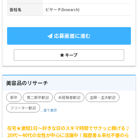
会社名
ビサーチ(bisearch)
応募画面に進む
キープ
美容品のリサーチ
新卒
第二新卒歓迎
未経験者歓迎
主婦・主夫歓迎
フリーター歓迎
...全て表示
在宅★激短1日～好きな日のスキマ時間でサクッと稼げる♪
20代～40代の女性が中心に活躍中！履歴書＆来社不要のら