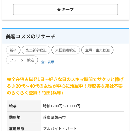
キープ
美容コスメのリサーチ
新卒
第二新卒歓迎
未経験者歓迎
主婦・主夫歓迎
フリーター歓迎
...全て表示
完全在宅★単発1日～好きな日のスキマ時間でサクッと稼げ
る♪20代～40代の女性が中心に活躍中！履歴書＆来社不要
のらくらく登録！竹田(兵庫)
給与
時給1700円～10000円
勤務地
兵庫県朝来市
雇用形態
アルバイト・パート