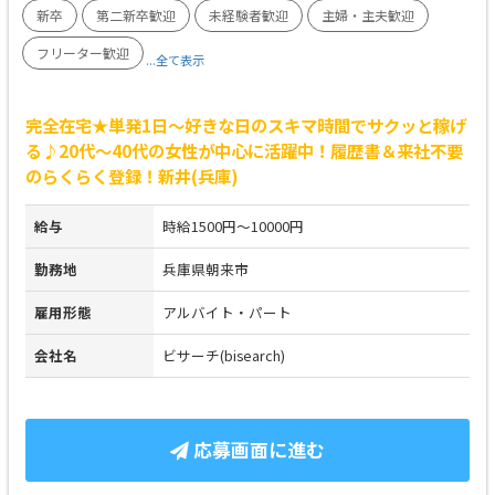
新卒
第二新卒歓迎
未経験者歓迎
主婦・主夫歓迎
フリーター歓迎
...全て表示
完全在宅★単発1日～好きな日のスキマ時間でサクッと稼げ
る♪20代～40代の女性が中心に活躍中！履歴書＆来社不要
のらくらく登録！新井(兵庫)
給与
時給1500円～10000円
勤務地
兵庫県朝来市
雇用形態
アルバイト・パート
会社名
ビサーチ(bisearch)
応募画面に進む