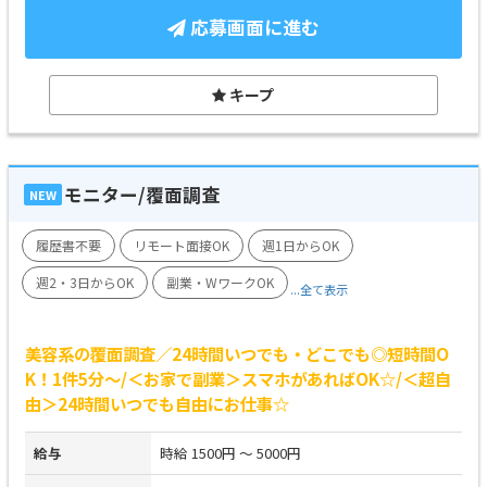
応募画面に進む
キープ
モニター/覆面調査
NEW
履歴書不要
リモート面接OK
週1日からOK
週2・3日からOK
副業・WワークOK
...全て表示
美容系の覆面調査／24時間いつでも・どこでも◎短時間O
K！1件5分～/＜お家で副業＞スマホがあればOK☆/＜超自
由＞24時間いつでも自由にお仕事☆
給与
時給 1500円 ～ 5000円