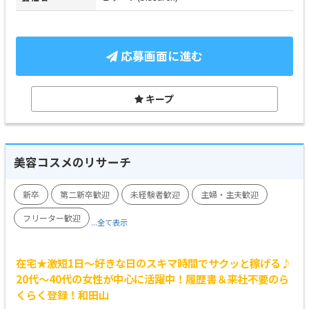
応募画面に進む
キープ
美容コスメのリサーチ
新卒
第二新卒歓迎
未経験者歓迎
主婦・主夫歓迎
フリーター歓迎
...全て表示
在宅★激短1日～好きな日のスキマ時間でサクッと稼げる♪
20代～40代の女性が中心に活躍中！履歴書＆来社不要のら
くらく登録！和田山