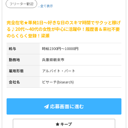
フリーター歓迎
...全て表示
完全在宅★単発1日～好きな日のスキマ時間でサクッと稼げ
る♪20代～40代の女性が中心に活躍中！履歴書＆来社不要
のらくらく登録！梁瀬
給与
時給2300円～10000円
勤務地
兵庫県朝来市
雇用形態
アルバイト・パート
会社名
ビサーチ(bisearch)
応募画面に進む
キープ