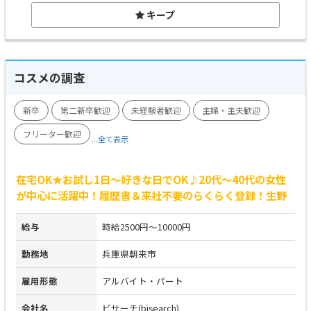
キープ
コスメの調査
新卒
第二新卒歓迎
未経験者歓迎
主婦・主夫歓迎
フリーター歓迎
...全て表示
在宅OK★お試し1日～好きな日でOK♪20代～40代の女性
が中心に活躍中！履歴書＆来社不要のらくらく登録！生野
給与
時給2500円～10000円
勤務地
兵庫県朝来市
雇用形態
アルバイト・パート
会社名
ビサーチ(bisearch)