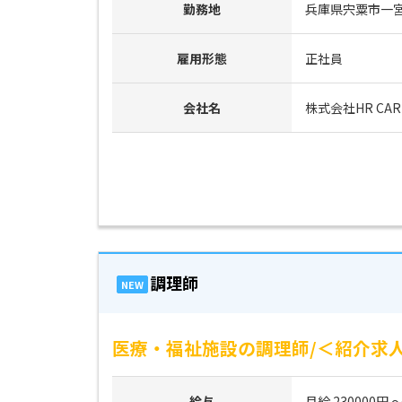
勤務地
兵庫県宍粟市一
雇用形態
正社員
会社名
株式会社HR CAR
調理師
NEW
医療・福祉施設の調理師/＜紹介求人
給与
月給 230000円 ～