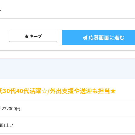
チ
キープ
応募画面に進む
代30代40代活躍☆/外出支援や送迎も担当★
 222000円
崎町上ノ