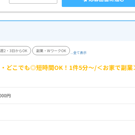
週2・3日からOK
副業・WワークOK
...全て表示
・どこでも◎短時間OK！1件5分～/＜お家で副業
000円