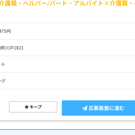
介護職・ヘルパー/パート・アルバイト×介護職・
475円
町川戸1821
ート
ング
キープ
応募画面に進む