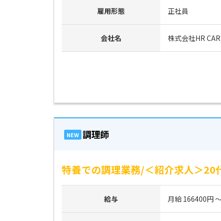
雇用形態
正社員
会社名
株式会社HR CAR
調理師
NEW
特養での調理業務/＜紹介求人＞20代
給与
月給 166400円 ～