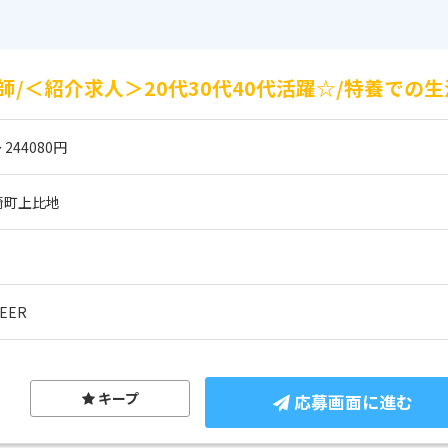
/＜紹介求人＞20代30代40代活躍☆/特養での
 244080円
崎町上比地
EER
キープ
応募画面に進む