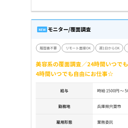
モニター/覆面調査
NEW
履歴書不要
リモート面接OK
週1日からOK
美容系の覆面調査／24時間いつでも
4時間いつでも自由にお仕事☆
給与
時給 1500円 ～ 5
勤務地
兵庫県宍粟市
雇用形態
業務委託