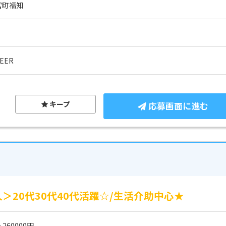
宮町福知
EER
キープ
応募画面に進む
＞20代30代40代活躍☆/生活介助中心★
 260000円