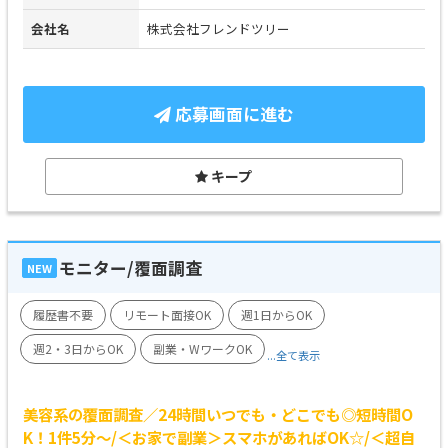
会社名
株式会社フレンドツリー
応募画面に進む
キープ
モニター/覆面調査
NEW
履歴書不要
リモート面接OK
週1日からOK
週2・3日からOK
副業・WワークOK
...全て表示
美容系の覆面調査／24時間いつでも・どこでも◎短時間O
K！1件5分～/＜お家で副業＞スマホがあればOK☆/＜超自