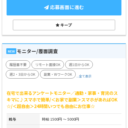
応募画面に進む
キープ
モニター/覆面調査
NEW
履歴書不要
リモート面接OK
週1日からOK
週2・3日からOK
副業・WワークOK
...全て表示
在宅で出来るアンケートモニター／通勤・家事・育児のス
キマに♪スマホで簡単/＜お家で副業＞スマホがあればOK
☆/＜超自由＞24時間いつでも自由にお仕事☆
給与
時給 1500円 ～ 5000円