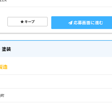
キープ
応募画面に進む
・塗装
製造
美町