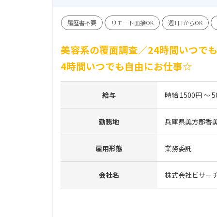
履歴書不要
リモート面接OK
週1日からOK
美容系の覆面調査／24時間いつでも
4時間いつでも自由にお仕事☆
給与
時給 1500円 ～ 5
勤務地
兵庫県美方郡香
雇用形態
業務委託
会社名
株式会社ビサー