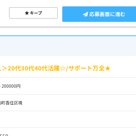
キープ
応募画面に進む
＞20代30代40代活躍☆/サポート万全★
 200000円
美町香住区境
EER