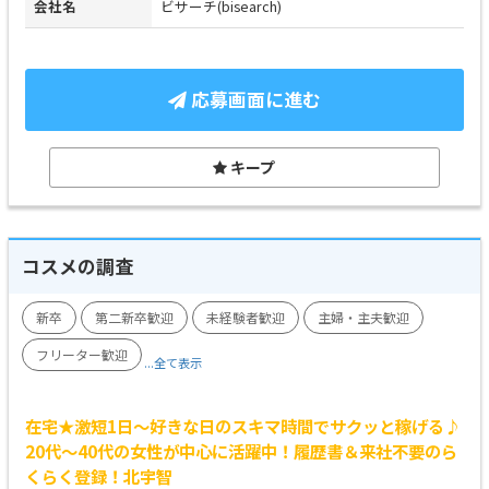
会社名
ビサーチ(bisearch)
応募画面に進む
キープ
コスメの調査
新卒
第二新卒歓迎
未経験者歓迎
主婦・主夫歓迎
フリーター歓迎
...全て表示
在宅★激短1日～好きな日のスキマ時間でサクッと稼げる♪
20代～40代の女性が中心に活躍中！履歴書＆来社不要のら
くらく登録！北宇智