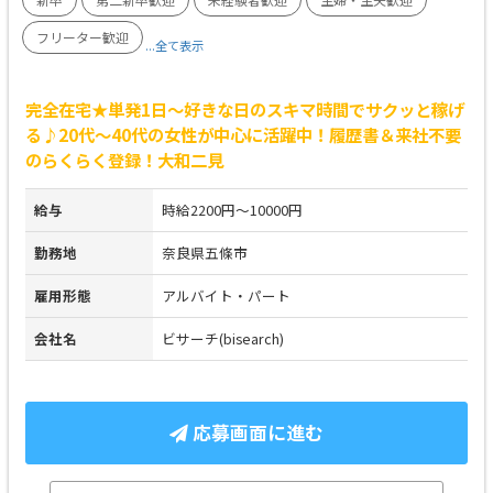
フリーター歓迎
...全て表示
完全在宅★単発1日～好きな日のスキマ時間でサクッと稼げ
る♪20代～40代の女性が中心に活躍中！履歴書＆来社不要
のらくらく登録！大和二見
給与
時給2200円～10000円
勤務地
奈良県五條市
雇用形態
アルバイト・パート
会社名
ビサーチ(bisearch)
応募画面に進む