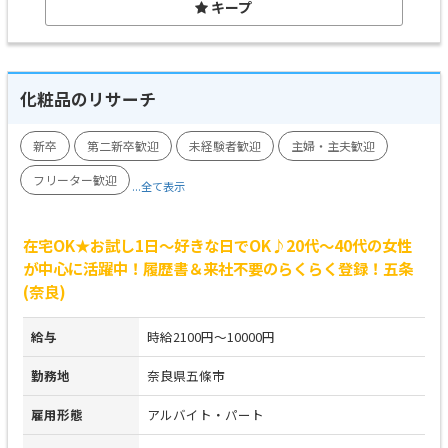
キープ
化粧品のリサーチ
新卒
第二新卒歓迎
未経験者歓迎
主婦・主夫歓迎
フリーター歓迎
...全て表示
在宅OK★お試し1日～好きな日でOK♪20代～40代の女性
が中心に活躍中！履歴書＆来社不要のらくらく登録！五条
(奈良)
給与
時給2100円～10000円
勤務地
奈良県五條市
雇用形態
アルバイト・パート