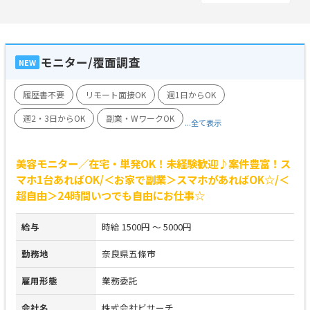
モニター/覆面調査
NEW
履歴書不要
リモート面接OK
週1日からOK
週2・3日からOK
副業・WワークOK
...全て表示
美容モニター／在宅・単発OK！未経験歓迎♪案件豊富！ス
マホ1台あればOK/＜お家で副業＞スマホがあればOK☆/＜
超自由＞24時間いつでも自由にお仕事☆
給与
時給 1500円 ～ 5000円
勤務地
奈良県五條市
雇用形態
業務委託
会社名
株式会社ビサーチ