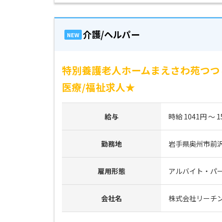
介護/ヘルパー
NEW
特別養護老人ホームまえさわ苑つつ
医療/福祉求人★
給与
時給 1041円 ～ 1
勤務地
岩手県奥州市前沢
雇用形態
アルバイト・パ
会社名
株式会社リーチ