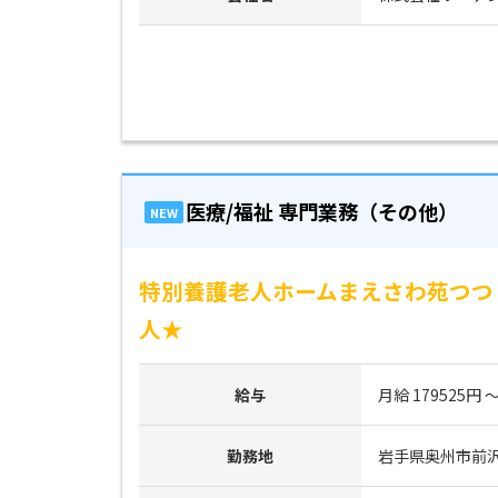
医療/福祉 専門業務（その他）
NEW
特別養護老人ホームまえさわ苑つつ
人★
給与
月給 179525円 ～
勤務地
岩手県奥州市前沢