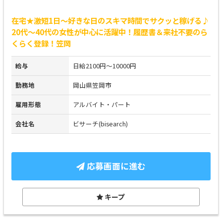
在宅★激短1日～好きな日のスキマ時間でサクッと稼げる♪
20代～40代の女性が中心に活躍中！履歴書＆来社不要のら
くらく登録！笠岡
給与
日給2100円～10000円
勤務地
岡山県笠岡市
雇用形態
アルバイト・パート
会社名
ビサーチ(bisearch)
応募画面に進む
キープ