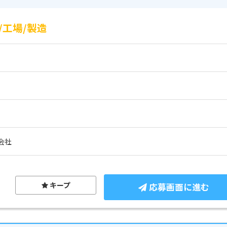
工場/製造
会社
キープ
応募画面に進む