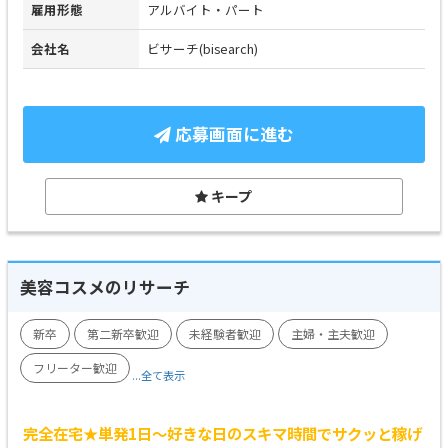
雇用形態
アルバイト・パート
会社名
ビサーチ(bisearch)
応募画面に進む
キープ
美容コスメのリサーチ
新卒
第二新卒歓迎
未経験者歓迎
主婦・主夫歓迎
フリーター歓迎
...全て表示
完全在宅★単発1日～好きな日のスキマ時間でサクッと稼げ