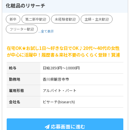
化粧品のリサーチ
新卒
第二新卒歓迎
未経験者歓迎
主婦・主夫歓迎
フリーター歓迎
...全て表示
在宅OK★お試し1日～好きな日でOK♪20代～40代の女性
が中心に活躍中！履歴書＆来社不要のらくらく登録！箕浦
給与
日給2850円～10000円
勤務地
香川県観音寺市
雇用形態
アルバイト・パート
会社名
ビサーチ(bisearch)
応募画面に進む