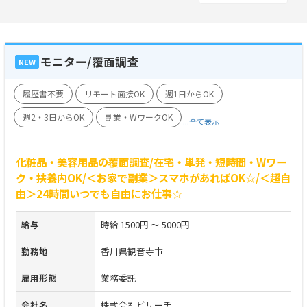
モニター/覆面調査
NEW
履歴書不要
リモート面接OK
週1日からOK
週2・3日からOK
副業・WワークOK
...全て表示
化粧品・美容用品の覆面調査/在宅・単発・短時間・Wワー
ク・扶養内OK/＜お家で副業＞スマホがあればOK☆/＜超自
由＞24時間いつでも自由にお仕事☆
給与
時給 1500円 ～ 5000円
勤務地
香川県観音寺市
雇用形態
業務委託
会社名
株式会社ビサーチ