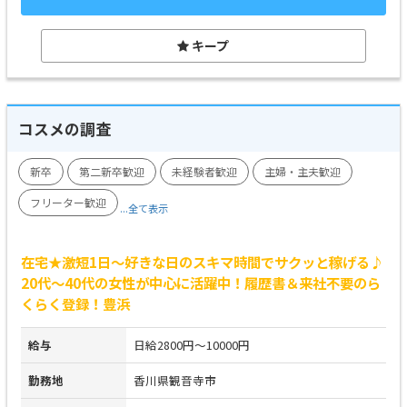
キープ
コスメの調査
新卒
第二新卒歓迎
未経験者歓迎
主婦・主夫歓迎
フリーター歓迎
...全て表示
在宅★激短1日～好きな日のスキマ時間でサクッと稼げる♪
20代～40代の女性が中心に活躍中！履歴書＆来社不要のら
くらく登録！豊浜
給与
日給2800円～10000円
勤務地
香川県観音寺市