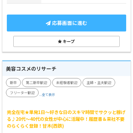
応募画面に進む
キープ
美容コスメのリサーチ
新卒
第二新卒歓迎
未経験者歓迎
主婦・主夫歓迎
フリーター歓迎
...全て表示
完全在宅★単発1日～好きな日のスキマ時間でサクッと稼げ
る♪20代～40代の女性が中心に活躍中！履歴書＆来社不要
のらくらく登録！甘木(西鉄)