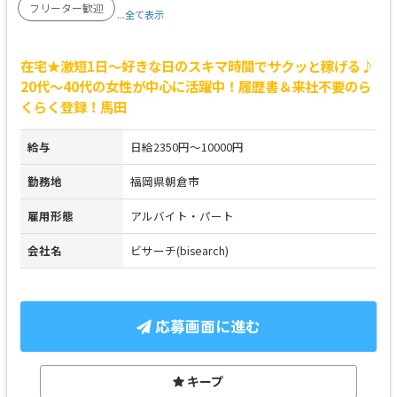
フリーター歓迎
...全て表示
在宅★激短1日～好きな日のスキマ時間でサクッと稼げる♪
20代～40代の女性が中心に活躍中！履歴書＆来社不要のら
くらく登録！馬田
給与
日給2350円～10000円
勤務地
福岡県朝倉市
雇用形態
アルバイト・パート
会社名
ビサーチ(bisearch)
応募画面に進む
キープ