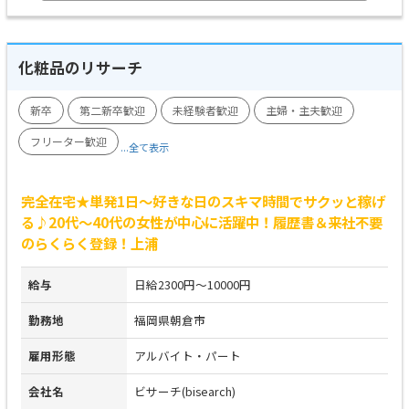
化粧品のリサーチ
新卒
第二新卒歓迎
未経験者歓迎
主婦・主夫歓迎
フリーター歓迎
...全て表示
完全在宅★単発1日～好きな日のスキマ時間でサクッと稼げ
る♪20代～40代の女性が中心に活躍中！履歴書＆来社不要
のらくらく登録！上浦
給与
日給2300円～10000円
勤務地
福岡県朝倉市
雇用形態
アルバイト・パート
会社名
ビサーチ(bisearch)