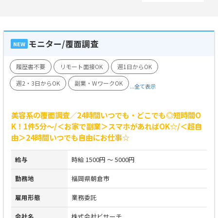
モニター/覆面調査
NEW
履歴書不要
リモート面接OK
週1日からOK
週2・3日からOK
副業・WワークOK
...全て表示
美容系の覆面調査／24時間いつでも・どこでも◎短時間O
K！1件5分～/＜お家で副業＞スマホがあればOK☆/＜超自
由＞24時間いつでも自由にお仕事☆
給与
時給 1500円 ～ 5000円
勤務地
福岡県朝倉市
雇用形態
業務委託
会社名
株式会社ビサーチ