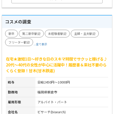
コスメの調査
新卒
第二新卒歓迎
未経験者歓迎
主婦・主夫歓迎
フリーター歓迎
...全て表示
在宅★激短1日～好きな日のスキマ時間でサクッと稼げる♪
20代～40代の女性が中心に活躍中！履歴書＆来社不要のら
くらく登録！甘木(甘木鉄道)
給与
日給2450円～10000円
勤務地
福岡県朝倉市
雇用形態
アルバイト・パート
会社名
ビサーチ(bisearch)