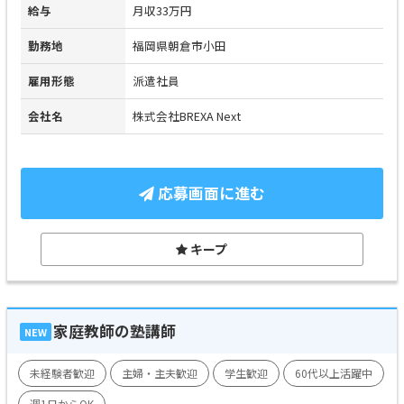
給与
月収33万円
勤務地
福岡県朝倉市小田
雇用形態
派遣社員
会社名
株式会社BREXA Next
応募画面に進む
キープ
家庭教師の塾講師
NEW
未経験者歓迎
主婦・主夫歓迎
学生歓迎
60代以上活躍中
週1日からOK