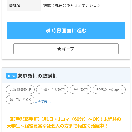
会社名
株式会社綜合キャリアオプション
応募画面に進む
キープ
家庭教師の塾講師
NEW
未経験者歓迎
主婦・主夫歓迎
学生歓迎
60代以上活躍中
週1日からOK
...全て表示
【鞍手郡鞍手町】週1日・1コマ（60分）～OK！未経験の
大学生～経験豊富な社会人の方まで幅広く活躍中！