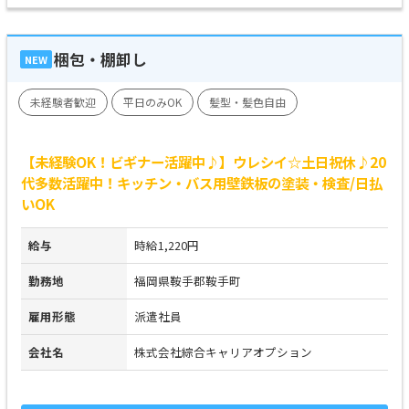
梱包・棚卸し
NEW
未経験者歓迎
平日のみOK
髪型・髪色自由
【未経験OK！ビギナー活躍中♪】ウレシイ☆土日祝休♪20
代多数活躍中！キッチン・バス用壁鉄板の塗装・検査/日払
いOK
給与
時給1,220円
勤務地
福岡県鞍手郡鞍手町
雇用形態
派遣社員
会社名
株式会社綜合キャリアオプション