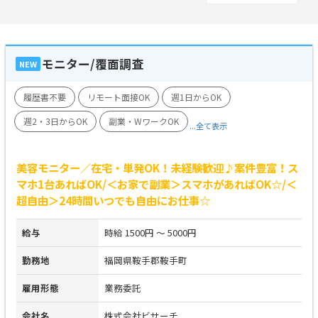
モニター/覆面調査
NEW
履歴書不要
リモート面接OK
週1日からOK
週2・3日からOK
副業・WワークOK
...全て表示
美容モニター／在宅・単発OK！未経験歓迎♪案件豊富！ス
マホ1台あればOK/＜お家で副業＞スマホがあればOK☆/＜
超自由＞24時間いつでも自由にお仕事☆
給与
時給 1500円 ～ 5000円
勤務地
福岡県鞍手郡鞍手町
雇用形態
業務委託
会社名
株式会社ビサーチ