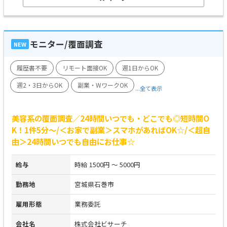
モニター/覆面調査
NEW
履歴書不要
リモート面接OK
週1日からOK
週2・3日からOK
副業・WワークOK
...全て表示
美容系の覆面調査／24時間いつでも・どこでも◎短時間O
K！1件5分～/＜お家で副業＞スマホがあればOK☆/＜超自
由＞24時間いつでも自由にお仕事☆
給与
時給 1500円 ～ 5000円
勤務地
宮城県石巻市
雇用形態
業務委託
会社名
株式会社ビサーチ