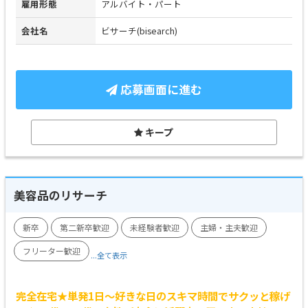
雇用形態
アルバイト・パート
会社名
ビサーチ(bisearch)
応募画面に進む
キープ
美容品のリサーチ
新卒
第二新卒歓迎
未経験者歓迎
主婦・主夫歓迎
フリーター歓迎
...全て表示
完全在宅★単発1日～好きな日のスキマ時間でサクッと稼げ