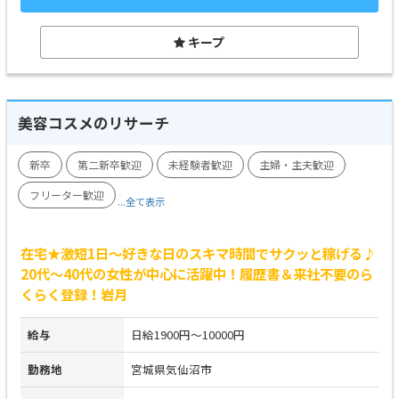
キープ
美容コスメのリサーチ
新卒
第二新卒歓迎
未経験者歓迎
主婦・主夫歓迎
フリーター歓迎
...全て表示
在宅★激短1日～好きな日のスキマ時間でサクッと稼げる♪
20代～40代の女性が中心に活躍中！履歴書＆来社不要のら
くらく登録！岩月
給与
日給1900円～10000円
勤務地
宮城県気仙沼市