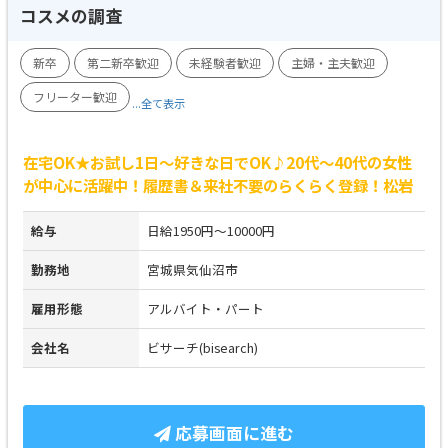
コスメの調査
新卒
第二新卒歓迎
未経験者歓迎
主婦・主夫歓迎
フリーター歓迎
...全て表示
在宅OK★お試し1日～好きな日でOK♪20代～40代の女性
が中心に活躍中！履歴書＆来社不要のらくらく登録！松岩
給与
日給1950円～10000円
勤務地
宮城県気仙沼市
雇用形態
アルバイト・パート
会社名
ビサーチ(bisearch)
応募画面に進む