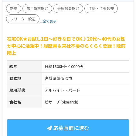
新卒
第二新卒歓迎
未経験者歓迎
主婦・主夫歓迎
フリーター歓迎
...全て表示
在宅OK★お試し1日～好きな日でOK♪20代～40代の女性
が中心に活躍中！履歴書＆来社不要のらくらく登録！陸前
階上
給与
日給1800円～10000円
勤務地
宮城県気仙沼市
雇用形態
アルバイト・パート
会社名
ビサーチ(bisearch)
応募画面に進む