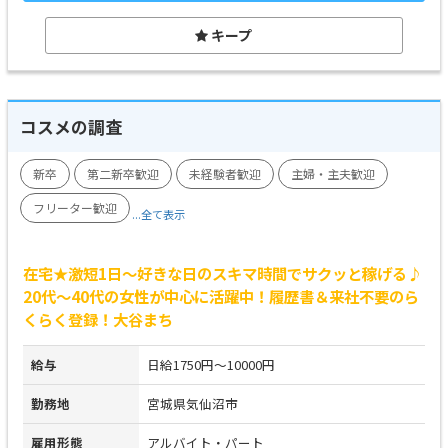
キープ
コスメの調査
新卒
第二新卒歓迎
未経験者歓迎
主婦・主夫歓迎
フリーター歓迎
...全て表示
在宅★激短1日～好きな日のスキマ時間でサクッと稼げる♪
20代～40代の女性が中心に活躍中！履歴書＆来社不要のら
くらく登録！大谷まち
給与
日給1750円～10000円
勤務地
宮城県気仙沼市
雇用形態
アルバイト・パート