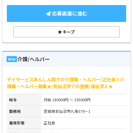
応募画面に進む
キープ
介護/ヘルパー
NEW
デイサービスあんしん館での介護職・ヘルパー/正社員×介
護職・ヘルパー募集★/気仙沼市での医療/福祉求人★
給与
月給 180000円 ～ 235000円
勤務地
宮城県気仙沼市九条579－1
雇用形態
正社員