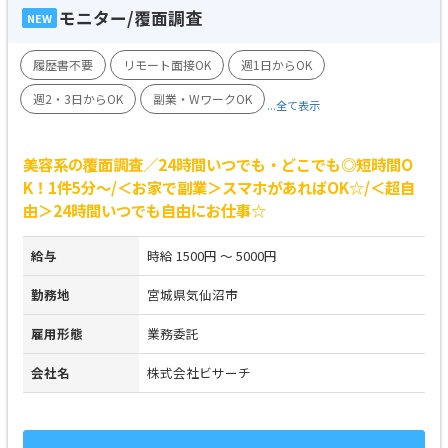
モニター/覆面調査
NEW
履歴書不要
リモート面接OK
週1日からOK
週2・3日からOK
副業・WワークOK
...全て表示
美容系の覆面調査／24時間いつでも・どこでも◎短時間O
K！1件5分～/＜お家で副業＞スマホがあればOK☆/＜超自
由＞24時間いつでも自由にお仕事☆
給与
時給 1500円 ～ 5000円
勤務地
宮城県気仙沼市
雇用形態
業務委託
会社名
株式会社ビサーチ