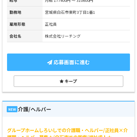
給与
月給 177400円 ～ 310600円
勤務地
宮城県白石市東町3丁目1番1
雇用形態
正社員
会社名
株式会社リーチング
応募画面に進む
キープ
介護/ヘルパー
NEW
グループホームしろいしでの介護職・ヘルパー/正社員×介
護職・ヘルパー募集★/白石市での医療/福祉求人★