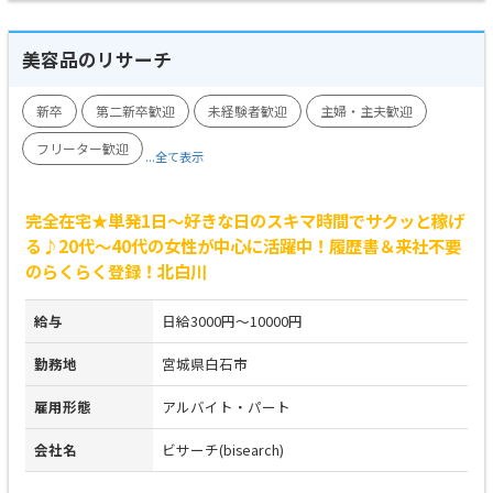
美容品のリサーチ
新卒
第二新卒歓迎
未経験者歓迎
主婦・主夫歓迎
フリーター歓迎
...全て表示
完全在宅★単発1日～好きな日のスキマ時間でサクッと稼げ
る♪20代～40代の女性が中心に活躍中！履歴書＆来社不要
のらくらく登録！北白川
給与
日給3000円～10000円
勤務地
宮城県白石市
雇用形態
アルバイト・パート
会社名
ビサーチ(bisearch)