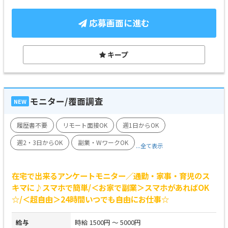
応募画面に進む
キープ
モニター/覆面調査
NEW
履歴書不要
リモート面接OK
週1日からOK
週2・3日からOK
副業・WワークOK
...全て表示
在宅で出来るアンケートモニター／通勤・家事・育児のス
キマに♪スマホで簡単/＜お家で副業＞スマホがあればOK
☆/＜超自由＞24時間いつでも自由にお仕事☆
給与
時給 1500円 ～ 5000円