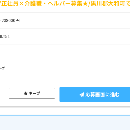
/正社員×介護職・ヘルパー募集★/黒川郡大和町で
 208000円
町51
ング
キープ
応募画面に進む