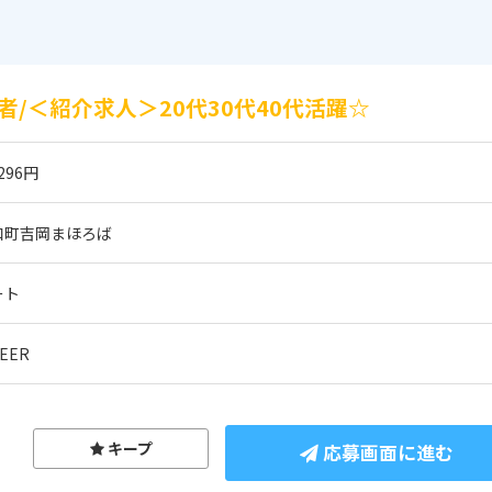
/＜紹介求人＞20代30代40代活躍☆
296円
和町吉岡まほろば
ート
EER
キープ
応募画面に進む