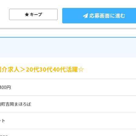
キープ
応募画面に進む
介求人＞20代30代40代活躍☆
400円
和町吉岡まほろば
ート