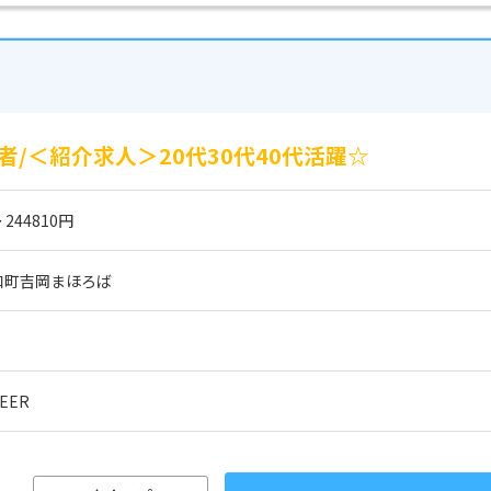
/＜紹介求人＞20代30代40代活躍☆
 244810円
和町吉岡まほろば
EER