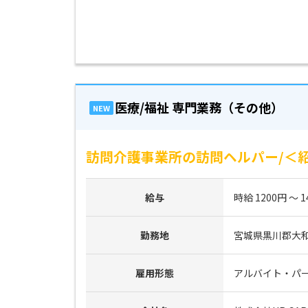
医療/福祉 専門業務（その他）
NEW
訪問介護事業所の訪問ヘルパー/＜紹
給与
時給 1200円 ～ 1
勤務地
宮城県黒川郡大
雇用形態
アルバイト・パ