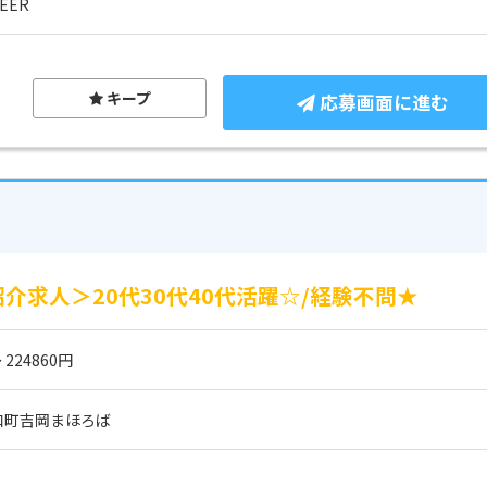
EER
キープ
応募画面に進む
介求人＞20代30代40代活躍☆/経験不問★
 224860円
和町吉岡まほろば