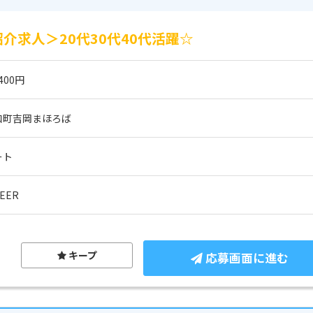
介求人＞20代30代40代活躍☆
400円
和町吉岡まほろば
ート
EER
キープ
応募画面に進む