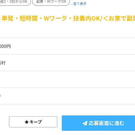
週2・3日からOK
副業・WワークOK
...全て表示
単発・短時間・Wワーク・扶養内OK/＜お家で副
000円
衡村
チ
キープ
応募画面に進む