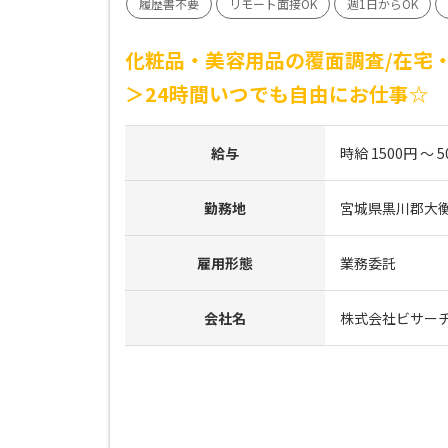
履歴書不要
リモート面接OK
週1日からOK
化粧品・美容用品の覆面調査/在宅・
＞24時間いつでも自由にお仕事☆
給与
時給 1500円 ～ 5
勤務地
宮城県黒川郡大
雇用形態
業務委託
会社名
株式会社ビサー