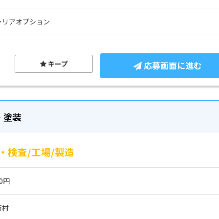
ャリアオプション
キープ
応募画面に進む
・塗装
検査/工場/製造
50円
衡村