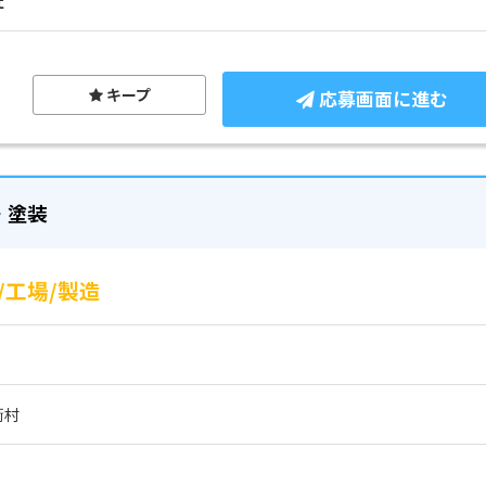
社
キープ
応募画面に進む
・塗装
工場/製造
衡村